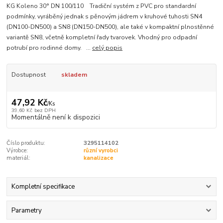
KG Koleno 30° DN 100/110 Tradiční systém z PVC pro standardní
podmínky, vyráběný jednak s pěnovým jádrem v kruhové tuhosti SN4
(DN100-DN500) a SN8 (DN150-DN500), ale také v kompaktní plnostěnné
variantě SN8, včetně kompletní řady tvarovek. Vhodný pro odpadní
potrubí pro rodinné domy. ...
celý popis
Dostupnost
skladem
47,92 Kč
/
Ks
39,60 Kč
bez DPH
Momentálně není k dispozici
Číslo produktu:
3295114102
Výrobce:
různí vyrobci
materiál:
kanalizace
Kompletní specifikace
Parametry