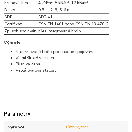
2
2
2
Kruhová tuhost
4 kN/m
, 8 kN/m
, 12 kN/m
Délky
0,5; 1; 2; 3; 5; 6 m
SDR
SDR 41
Certifikát
ČSN EN 1401 nebo ČSN EN 13 476-2
Způsob spojování
přes integrované hrdlo
Výhody
Naformované hrdlo pro snadné spojování
Velmi široký sortiment
Příznivá cena
Velká tvarová stálost
Parametry
Výrobce
různí vyrobci