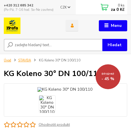
0
ks
+420 312 685 342
CZK
za
0 Kč
(Po-Pá, 7-16 hod. So-Ne zavřeno)
Menu
Hledat
Úvod
STAVBA
KG Koleno 30° DN 100/110
KG Koleno 30° DN 100/110
87,12 Kč
- 45 %
Ohodnotit produkt