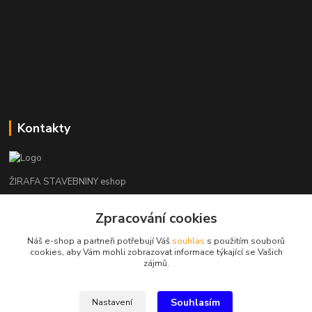
Kontakty
ŽIRAFA STAVEBNINY eshop
+420 312 685 342
Zpracování cookies
(Po-Pá, 7-16 hod. So-Ne zavřeno)
Náš e-shop a partneři potřebují Váš
souhlas
s použitím souborů
cookies, aby Vám mohli zobrazovat informace týkající se Vašich
kladno@zirafa-stavebniny.cz
zájmů.
Souhlasím
Nastavení