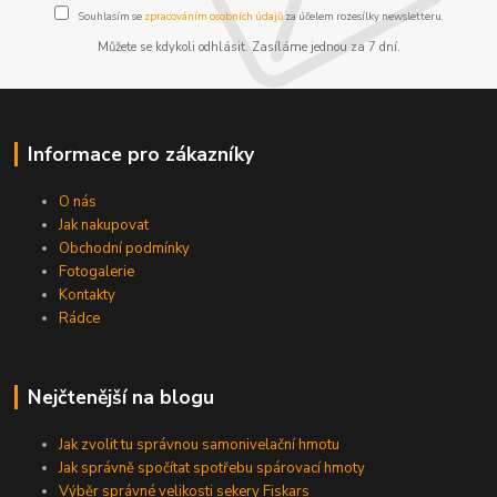
Souhlasím se
zpracováním osobních údajů
za účelem rozesílky newsletteru.
Můžete se kdykoli odhlásit. Zasíláme jednou za 7 dní.
Informace pro zákazníky
O nás
Jak nakupovat
Obchodní podmínky
Fotogalerie
Kontakty
Rádce
Nejčtenější na blogu
Jak zvolit tu správnou samonivelační hmotu
Jak správně spočítat spotřebu spárovací hmoty
Výběr správné velikosti sekery Fiskars