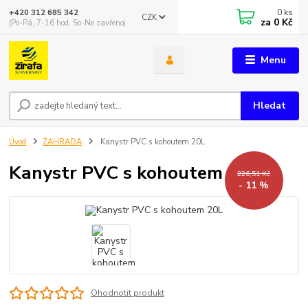
0
ks
+420 312 685 342
CZK
za
0 Kč
(Po-Pá, 7-16 hod. So-Ne zavřeno)
Menu
Hledat
Úvod
ZAHRADA
Kanystr PVC s kohoutem 20L
Kanystr PVC s kohoutem 20L
226,51 Kč
- 11 %
Ohodnotit produkt