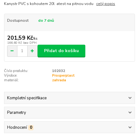
Kanystr PVC s kohoutem 20l atest na pitnou vodu
celý popis
Dostupnost
do 7 dnů
201,59 Kč
/
ks
166,60 Kč
bez DPH
Přidat do košíku
Číslo produktu:
102032
Výrobce:
Prosperplast
materiál:
zahrada
Kompletní specifikace
Parametry
Hodnocení
0