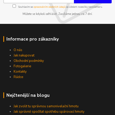
Souhlasím se
zpracováním osobních údajů
za účelem rozesílky newsletteru.
Můžete se kdykoli odhlásit. Zasíláme jednou za 7 dní.
Informace pro zákazníky
O nás
Jak nakupovat
Obchodní podmínky
Fotogalerie
Kontakty
Rádce
Nejčtenější na blogu
Jak zvolit tu správnou samonivelační hmotu
Jak správně spočítat spotřebu spárovací hmoty