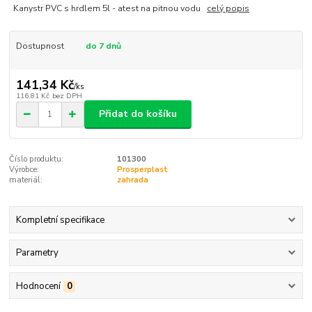
Kanystr PVC s hrdlem 5l - atest na pitnou vodu
celý popis
Dostupnost
do 7 dnů
141,34 Kč
/
ks
116,81 Kč
bez DPH
Přidat do košíku
Číslo produktu:
101300
Výrobce:
Prosperplast
materiál:
zahrada
Kompletní specifikace
Parametry
Hodnocení
0