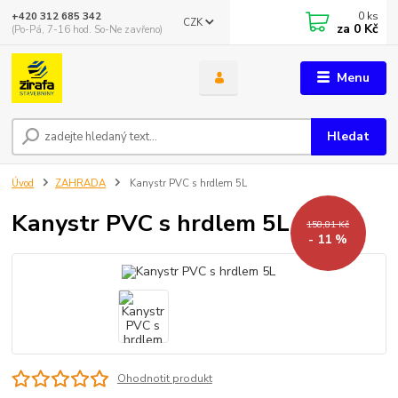
0
ks
+420 312 685 342
CZK
za
0 Kč
(Po-Pá, 7-16 hod. So-Ne zavřeno)
Menu
Hledat
Úvod
ZAHRADA
Kanystr PVC s hrdlem 5L
Kanystr PVC s hrdlem 5L
158,81 Kč
- 11 %
Ohodnotit produkt