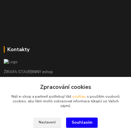
Kontakty
ŽIRAFA STAVEBNINY eshop
Zpracování cookies
+420 312 685 342
(Po-Pá, 7-16 hod. So-Ne zavřeno)
Náš e-shop a partneři potřebují Váš
souhlas
s použitím souborů
cookies, aby Vám mohli zobrazovat informace týkající se Vašich
kladno@zirafa-stavebniny.cz
zájmů.
Souhlasím
Nastavení