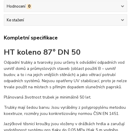
Hodnocení
0
Ke stažení
Kompletní specifikace
HT koleno 87° DN 50
Odpadní trubky a tvarovky jsou určeny k odvádění odpadních vod
uvnitř domů a průmyslových staveb (oblast použití B – uvnitř
budov, a to i na jejich vnějších stěnách) a jako větrací potrubí
odpadních systémů. Nejsou opatřeny UV stabilizací, proto je nelze
trvale použít na místech s přímým dopadem slunečních paprsků.
Plánovaná životnost trubek je minimálně 50 let.
Trubky mají šedou barvu. Jsou vyráběny z polypropylénu metodou
koextruze, rozměry jsou konkretizovány normou ČSN EN 1451.
Jazýčkové těsnicí kroužky jsou vloženy v drážkách hrdla a zaručují
vodotěsnost systému pro tlaky do 0,05 MPa (tlak 5 m vodního