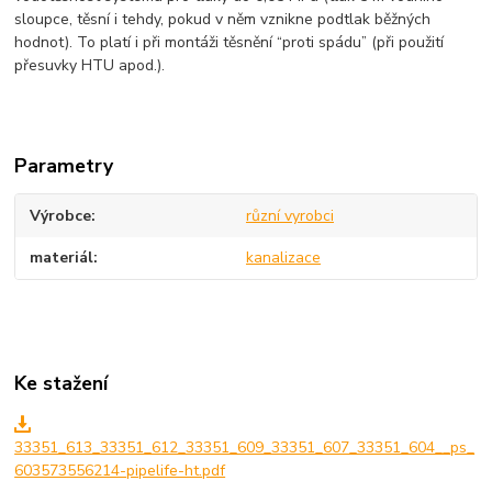
sloupce, těsní i tehdy, pokud v něm vznikne podtlak běžných
hodnot). To platí i při montáži těsnění “proti spádu” (při použití
přesuvky HTU apod.).
Parametry
Výrobce
různí vyrobci
materiál
kanalizace
Ke stažení
33351_613_33351_612_33351_609_33351_607_33351_604__ps_
603573556214-pipelife-ht.pdf