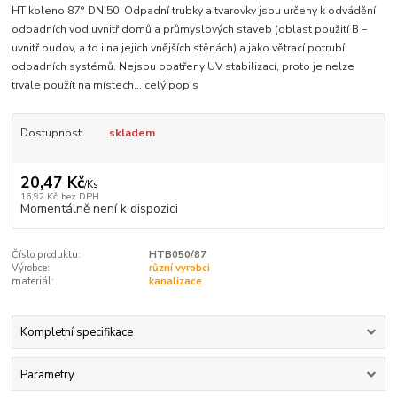
HT koleno 87° DN 50 Odpadní trubky a tvarovky jsou určeny k odvádění
odpadních vod uvnitř domů a průmyslových staveb (oblast použití B –
uvnitř budov, a to i na jejich vnějších stěnách) a jako větrací potrubí
odpadních systémů. Nejsou opatřeny UV stabilizací, proto je nelze
trvale použít na místech...
celý popis
Dostupnost
skladem
20,47 Kč
/
Ks
16,92 Kč
bez DPH
Momentálně není k dispozici
Číslo produktu:
HTB050/87
Výrobce:
různí vyrobci
materiál:
kanalizace
Kompletní specifikace
Parametry