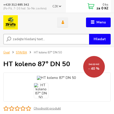
0
ks
+420 312 685 342
CZK
za
0 Kč
(Po-Pá, 7-16 hod. So-Ne zavřeno)
Menu
Hledat
Úvod
STAVBA
HT koleno 87° DN 50
HT koleno 87° DN 50
34,12 Kč
- 40 %
Ohodnotit produkt