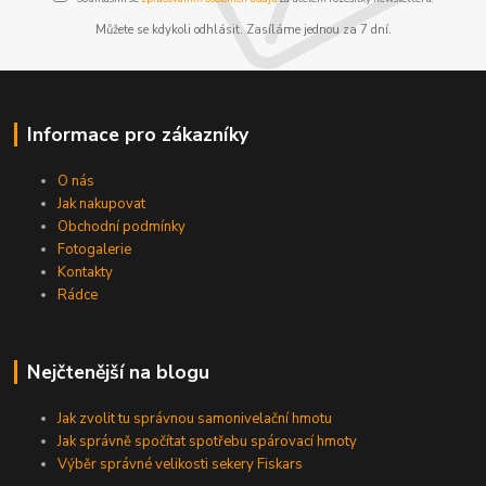
Můžete se kdykoli odhlásit. Zasíláme jednou za 7 dní.
Informace pro zákazníky
O nás
Jak nakupovat
Obchodní podmínky
Fotogalerie
Kontakty
Rádce
Nejčtenější na blogu
Jak zvolit tu správnou samonivelační hmotu
Jak správně spočítat spotřebu spárovací hmoty
Výběr správné velikosti sekery Fiskars