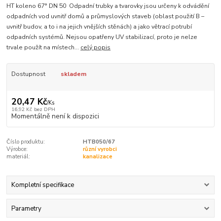
HT koleno 67° DN 50 Odpadní trubky a tvarovky jsou určeny k odvádění
odpadních vod uvnitř domů a průmyslových staveb (oblast použití B –
uvnitř budov, a to i na jejich vnějších stěnách) a jako větrací potrubí
odpadních systémů. Nejsou opatřeny UV stabilizací, proto je nelze
trvale použít na místech...
celý popis
Dostupnost
skladem
20,47 Kč
/
Ks
16,92 Kč
bez DPH
Momentálně není k dispozici
Číslo produktu:
HTB050/67
Výrobce:
různí vyrobci
materiál:
kanalizace
Kompletní specifikace
Parametry