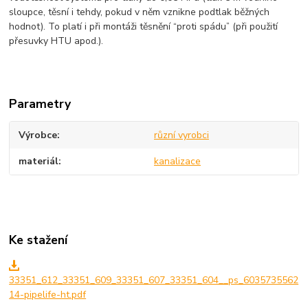
sloupce, těsní i tehdy, pokud v něm vznikne podtlak běžných
hodnot). To platí i při montáži těsnění “proti spádu” (při použití
přesuvky HTU apod.).
Parametry
Výrobce
různí vyrobci
materiál
kanalizace
Ke stažení
33351_612_33351_609_33351_607_33351_604__ps_6035735562
14-pipelife-ht.pdf