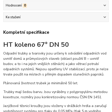
Hodnocení
0
Ke stažení
Kompletní specifikace
HT koleno 67° DN 50
Odpadní trubky a tvarovky jsou určeny k odvádění odpadních vod
uvnitř domů a průmyslových staveb (oblast použití B – uvnitř
budov, a to i na jejich vnějších stěnách) a jako větrací potrubí
odpadních systémů. Nejsou opatřeny UV stabilizací, proto je nelze
trvale použít na místech s přímým dopadem slunečních paprsků.
Plánovaná životnost trubek je minimálně 50 let.
Trubky mají šedou barvu. Jsou vyráběny z polypropylénu metodou
koextruze, rozměry jsou konkretizovány normou ČSN EN 1451.
Jazýčkové těsnicí kroužky jsou vloženy v drážkách hrdla a zaručují
vodotěsnost systému pro tlaky do 0,05 MPa (tlak 5 m vodního