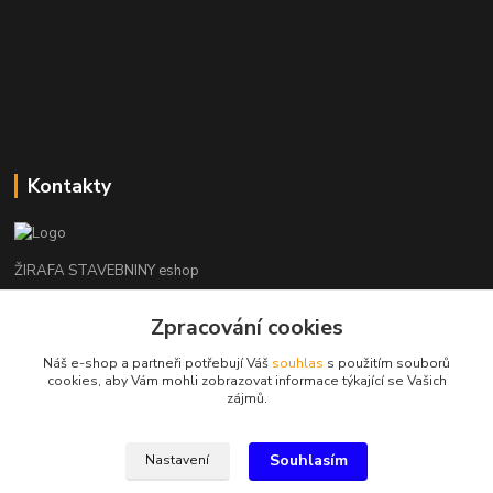
Kontakty
ŽIRAFA STAVEBNINY eshop
Zpracování cookies
+420 312 685 342
(Po-Pá, 7-16 hod. So-Ne zavřeno)
Náš e-shop a partneři potřebují Váš
souhlas
s použitím souborů
cookies, aby Vám mohli zobrazovat informace týkající se Vašich
kladno@zirafa-stavebniny.cz
zájmů.
Souhlasím
Nastavení