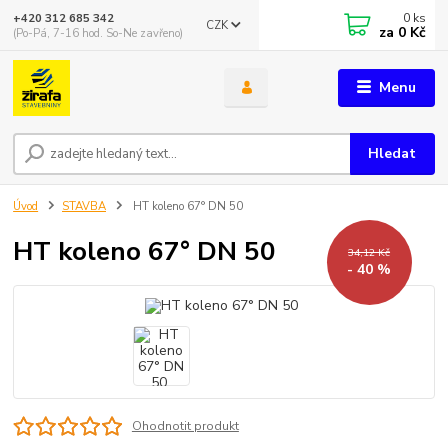
0
ks
+420 312 685 342
CZK
za
0 Kč
(Po-Pá, 7-16 hod. So-Ne zavřeno)
Menu
Hledat
Úvod
STAVBA
HT koleno 67° DN 50
HT koleno 67° DN 50
34,12 Kč
- 40 %
Ohodnotit produkt