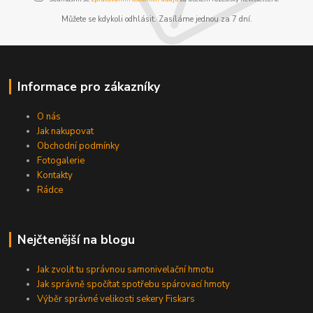
Můžete se kdykoli odhlásit. Zasíláme jednou za 7 dní.
Informace pro zákazníky
O nás
Jak nakupovat
Obchodní podmínky
Fotogalerie
Kontakty
Rádce
Nejčtenější na blogu
Jak zvolit tu správnou samonivelační hmotu
Jak správně spočítat spotřebu spárovací hmoty
Výběr správné velikosti sekery Fiskars