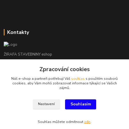
Kontakty
ŽIRAFA STAVEBNINY eshop
Zpracování cookies
+420 312 685 342
(Po-Pá, 7-16 hod. So-Ne zavřeno)
Náš e-shop a partneři potřebují Váš
souhlas
s použitím souborů
cookies, aby Vám mohli zobrazovat informace týkající se Vašich
kladno@zirafa-stavebniny.cz
zájmů.
Souhlasím
Nastavení
Souhlas můžete odmítnout
zde
.