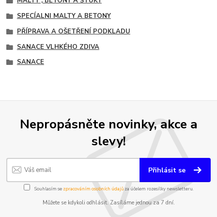
MALTY , BETONY A ŠTUKY
SPECÍALNI MALTY A BETONY
PŘÍPRAVA A OŠETŘENÍ PODKLADU
SANACE VLHKÉHO ZDIVA
SANACE
Nepropásněte novinky, akce a
slevy!
Přihlásit se
Souhlasím se
zpracováním osobních údajů
za účelem rozesílky newsletteru.
Můžete se kdykoli odhlásit. Zasíláme jednou za 7 dní.