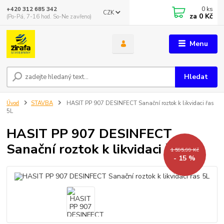
0
ks
+420 312 685 342
CZK
za
0 Kč
(Po-Pá, 7-16 hod. So-Ne zavřeno)
Menu
Hledat
Úvod
STAVBA
HASIT PP 907 DESINFECT Sanační roztok k likvidaci řas
5L
HASIT PP 907 DESINFECT
Sanační roztok k likvidaci řas 5L
1 595,99 Kč
- 15 %