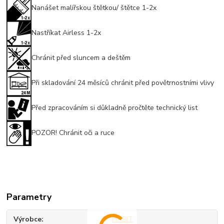
Nanášet malířskou štětkou/ štětce 1-2x
Nastříkat Airless 1-2x
Chránit před sluncem a deštěm
Při skladování 24 měsíců chránit před povětrnostními vlivy
Před zpracováním si důkladně pročtěte technický list
POZOR! Chránit oči a ruce
Parametry
Výrobce
HASIT