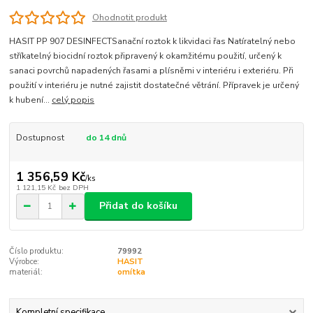
Ohodnotit produkt
HASIT PP 907 DESINFECTSanační roztok k likvidaci řas Natíratelný nebo
stříkatelný biocidní roztok připravený k okamžitému použití, určený k
sanaci povrchů napadených řasami a plísněmi v interiéru i exteriéru. Při
použití v interiéru je nutné zajistit dostatečné větrání. Přípravek je určený
k hubení...
celý popis
Dostupnost
do 14 dnů
1 356,59 Kč
/
ks
1 121,15 Kč
bez DPH
Přidat do košíku
Číslo produktu:
79992
Výrobce:
HASIT
materiál:
omítka
Kompletní specifikace