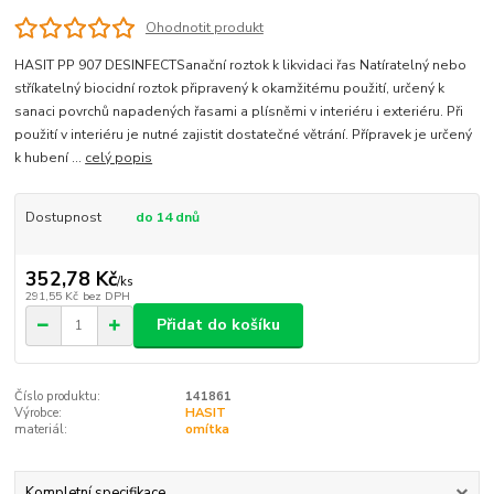
Ohodnotit produkt
HASIT PP 907 DESINFECTSanační roztok k likvidaci řas Natíratelný nebo
stříkatelný biocidní roztok připravený k okamžitému použití, určený k
sanaci povrchů napadených řasami a plísněmi v interiéru i exteriéru. Při
použití v interiéru je nutné zajistit dostatečné větrání. Přípravek je určený
k hubení ...
celý popis
Dostupnost
do 14 dnů
352,78 Kč
/
ks
291,55 Kč
bez DPH
Přidat do košíku
Číslo produktu:
141861
Výrobce:
HASIT
materiál:
omítka
Kompletní specifikace