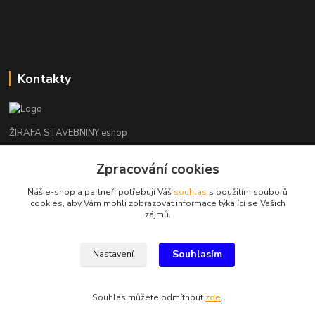
Kontakty
ŽIRAFA STAVEBNINY eshop
Zpracování cookies
+420 312 685 342
(Po-Pá, 7-16 hod. So-Ne zavřeno)
Náš e-shop a partneři potřebují Váš
souhlas
s použitím souborů
cookies, aby Vám mohli zobrazovat informace týkající se Vašich
kladno@zirafa-stavebniny.cz
zájmů.
Souhlasím
Nastavení
Souhlas můžete odmítnout
zde
.