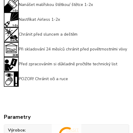
Nanášet malířskou štětkou/ štětce 1-2x
Nastříkat Airless 1-2x
Chránit před sluncem a deštěm
Při skladování 24 měsíců chránit před povětrnostními vlivy
Před zpracováním si důkladně pročtěte technický list
POZOR! Chránit oči a ruce
Parametry
Výrobce
HASIT