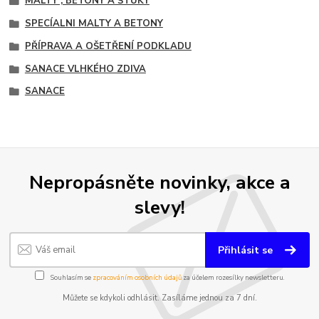
MALTY , BETONY A ŠTUKY
SPECÍALNI MALTY A BETONY
PŘÍPRAVA A OŠETŘENÍ PODKLADU
SANACE VLHKÉHO ZDIVA
SANACE
Nepropásněte novinky, akce a
slevy!
Přihlásit se
Souhlasím se
zpracováním osobních údajů
za účelem rozesílky newsletteru.
Můžete se kdykoli odhlásit. Zasíláme jednou za 7 dní.