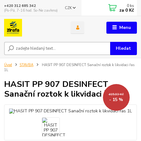
0
ks
+420 312 685 342
CZK
za
0 Kč
(Po-Pá, 7-16 hod. So-Ne zavřeno)
Menu
Hledat
Úvod
STAVBA
HASIT PP 907 DESINFECT Sanační roztok k likvidaci řas
1L
HASIT PP 907 DESINFECT
Sanační roztok k likvidaci řas 1L
415,03 Kč
- 15 %