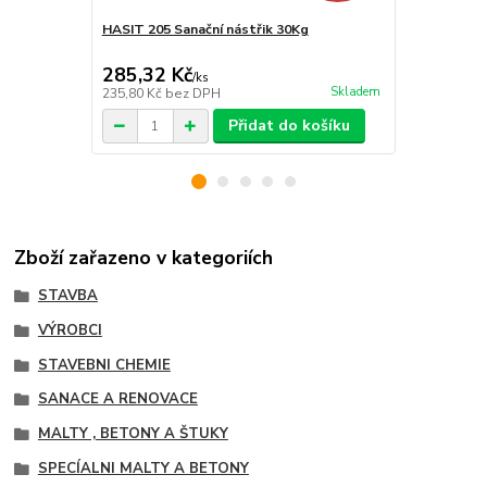
HASIT 205 Sanační nástřik 30Kg
HASIT 208 s
285,32 Kč
304,92 K
/
ks
Skladem
235,80 Kč
bez DPH
252 Kč
bez 
Přidat do košíku
Zboží zařazeno v kategoriích
STAVBA
VÝROBCI
STAVEBNI CHEMIE
SANACE A RENOVACE
MALTY , BETONY A ŠTUKY
SPECÍALNI MALTY A BETONY