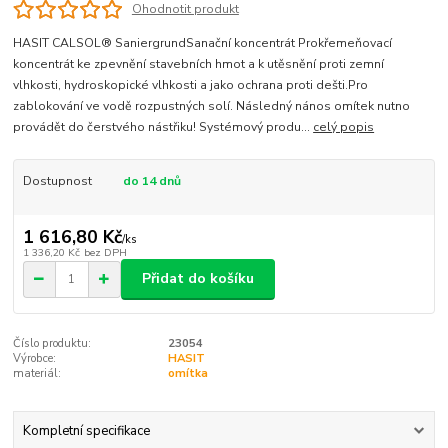
Ohodnotit produkt
HASIT CALSOL® SaniergrundSanační koncentrát Prokřemeňovací
koncentrát ke zpevnění stavebních hmot a k utěsnění proti zemní
vlhkosti, hydroskopické vlhkosti a jako ochrana proti dešti.Pro
zablokování ve vodě rozpustných solí. Následný nános omítek nutno
provádět do čerstvého nástřiku! Systémový produ...
celý popis
Dostupnost
do 14 dnů
1 616,80 Kč
/
ks
1 336,20 Kč
bez DPH
Přidat do košíku
Číslo produktu:
23054
Výrobce:
HASIT
materiál:
omítka
Kompletní specifikace