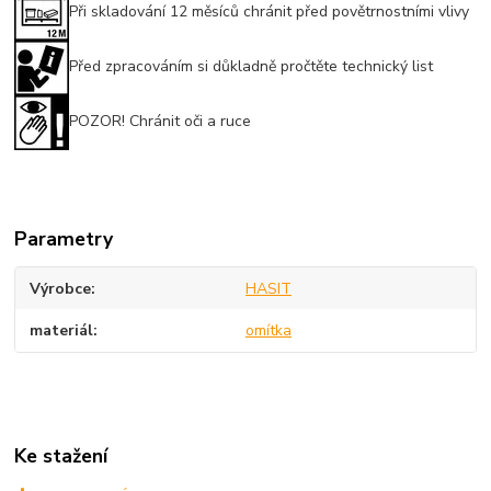
Při skladování 12 měsíců chránit před povětrnostními vlivy
Před zpracováním si důkladně pročtěte technický list
POZOR! Chránit oči a ruce
Parametry
Výrobce
HASIT
materiál
omítka
Ke stažení