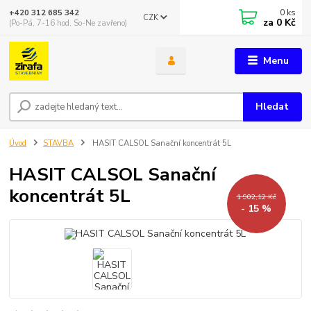
0
ks
+420 312 685 342
CZK
za
0 Kč
(Po-Pá, 7-16 hod. So-Ne zavřeno)
Menu
Hledat
Úvod
STAVBA
HASIT CALSOL Sanační koncentrát 5L
HASIT CALSOL Sanační
koncentrát 5L
1 902,12 Kč
- 15 %