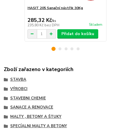
HASIT 205 Sanační nástřik 30Kg
HASIT 208 s
285,32 Kč
304,92 K
/
ks
Skladem
235,80 Kč
bez DPH
252 Kč
bez 
Přidat do košíku
Zboží zařazeno v kategoriích
STAVBA
VÝROBCI
STAVEBNI CHEMIE
SANACE A RENOVACE
MALTY , BETONY A ŠTUKY
SPECÍALNI MALTY A BETONY