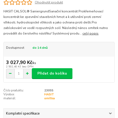
Ohodnotit produkt
HASIT CALSOL® SaniergrundSanační koncentrát Prokřemeňovací
koncentrát ke zpevnění stavebních hmot a k utěsnění proti zemní
vlhkosti, hydroskopické vlhkosti a jako ochrana proti dešti.Pro
zablokování ve vodě rozpustných solí. Následný nános omítek nutno
provádět do čerstvého nástřiku! Systémový produ...
celý popis
Dostupnost
do 14 dnů
3 027,90 Kč
/
ks
2 502,40 Kč
bez DPH
Přidat do košíku
Číslo produktu:
23055
Výrobce:
HASIT
materiál:
omítka
Kompletní specifikace