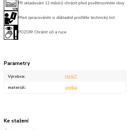
Při skladování 12 měsíců chránit před povětrnostními vlivy
Před zpracováním si důkladně pročtěte technický list
POZOR! Chránit oči a ruce
Parametry
Výrobce
HASIT
materiál
omítka
Ke stažení