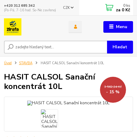
0
ks
+420 312 685 342
CZK
za
0 Kč
(Po-Pá, 7-16 hod. So-Ne zavřeno)
Menu
Hledat
Úvod
STAVBA
HASIT CALSOL Sanační koncentrát 10L
HASIT CALSOL Sanační
koncentrát 10L
3 562,24 Kč
- 15 %