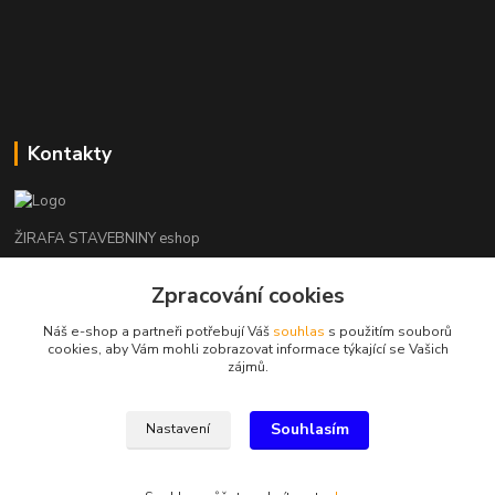
Kontakty
ŽIRAFA STAVEBNINY eshop
Zpracování cookies
+420 312 685 342
(Po-Pá, 7-16 hod. So-Ne zavřeno)
Náš e-shop a partneři potřebují Váš
souhlas
s použitím souborů
cookies, aby Vám mohli zobrazovat informace týkající se Vašich
kladno@zirafa-stavebniny.cz
zájmů.
Souhlasím
Nastavení