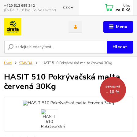
0
ks
+420 312 685 342
CZK
za
0 Kč
(Po-Pá, 7-16 hod. So-Ne zavřeno)
Menu
Hledat
Úvod
STAVBA
HASIT 510 Pokrývačská malta červená 30Kg
HASIT 510 Pokrývačská malta
červená 30Kg
267,41 Kč
- 10 %