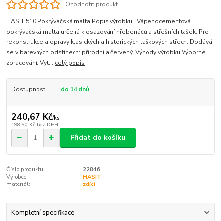
Ohodnotit produkt
HASIT 510 Pokrývačská malta Popis výrobku Vápenocementová
pokrývačská malta určená k osazování hřebenáčů a střešních tašek. Pro
rekonstrukce a opravy klasických a historických taškových střech. Dodává
se v barevných odstínech: přírodní a červený. Výhody výrobku Výborné
zpracování. Vyt...
celý popis
Dostupnost
do 14 dnů
240,67 Kč
/
ks
198,90 Kč
bez DPH
Přidat do košíku
Číslo produktu:
22846
Výrobce:
HASIT
materiál:
zdící
Kompletní specifikace