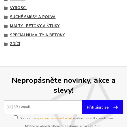
VÝROBCI
SUCHÉ SMĚSY A POJIVA
MALTY , BETONY A ŠTUKY
SPECÍALNI MALTY A BETONY
ZDÍCÍ
Nepropásněte novinky, akce a
slevy!
Přihlásit se
Souhlasím se
zpracováním osobních údajů
za účelem rozesílky newsletteru.
Můžete se kdykoli odhlásit. Zasíláme jednou za 7 dní.