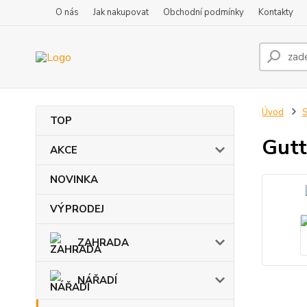
O nás
Jak nakupovat
Obchodní podmínky
Kontakty
Úvod
TOP
Gutt
AKCE
NOVINKA
VÝPRODEJ
ZAHRADA
NÁŘADÍ