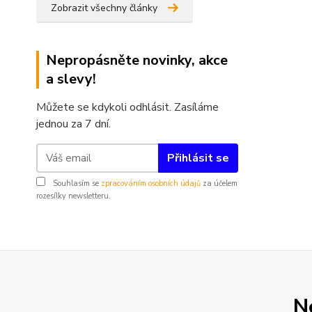
Zobrazit všechny články
Nepropásněte novinky, akce
a slevy!
Můžete se kdykoli odhlásit. Zasíláme
jednou za 7 dní.
Přihlásit se
Souhlasím se
zpracováním osobních údajů
za účelem
rozesílky newsletteru.
N