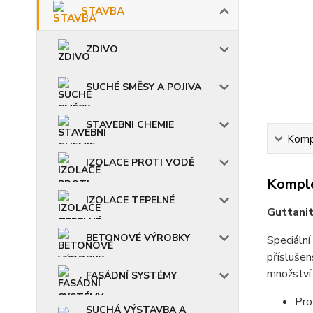
STAVBA
ZDIVO
SUCHÉ SMĚSY A POJIVA
STAVEBNI CHEMIE
Kompl
IZOLACE PROTI VODĚ
Komple
IZOLACE TEPELNÉ
Guttani
BETONOVÉ VÝROBKY
Speciální
příslušen
množství
FASÁDNÍ SYSTÉMY
Pro
SUCHÁ VÝSTAVBA A