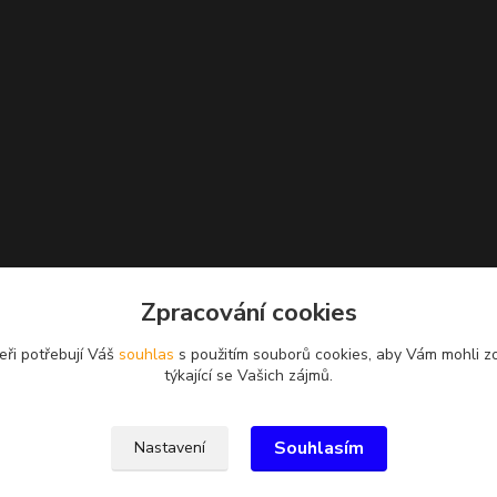
Zpracování cookies
eři potřebují Váš
souhlas
s použitím souborů cookies, aby Vám mohli z
týkající se Vašich zájmů.
Souhlasím
Nastavení