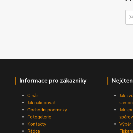
Informace pro zákazníky
Nejčten
O nás
Jak zv
Jak nakupovat
samoni
Obchodní podmínky
Jak sp
Fotogalerie
spárov
Kontakty
Výběr 
Rádce
Fiskars