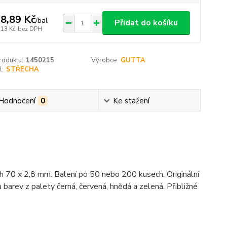
8,89 Kč
/
bal
Přidat do košíku
,13 Kč
bez DPH
roduktu:
1450215
Výrobce:
GUTTA
l:
STŘECHA
Hodnocení
0
Ke stažení
h 70 x 2,8 mm. Balení po 50 nebo 200 kusech. Originální
barev z palety černá, červená, hnědá a zelená. Přibližné