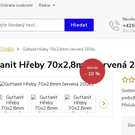
Ochrana soukromí
Rádce
Nevíte
Hledat
+420
(Po-Pá
STAVBA
Guttanit Hřeby 70x2,8mm červená 200ks
anit Hřeby 70x2,8mm červená 
421 Kč
- 10 %
Guttan
podlož
Příslu
Dos