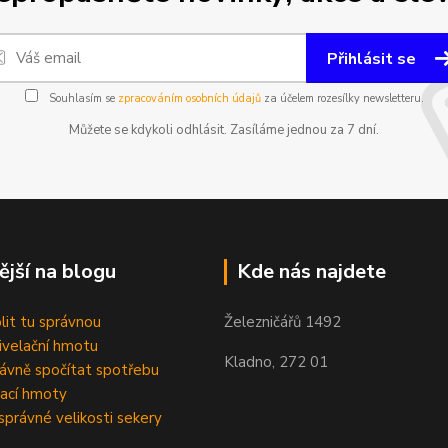
Přihlásit se
Souhlasím se
zpracováním osobních údajů
za účelem rozesílky newsletteru.
Můžete se kdykoli odhlásit. Zasíláme jednou za 7 dní.
ější na blogu
Kde nás najdete
olit tu správnou
Železničářů 1492
velační hmotu
Kladno, 272 01
rávně spočítat spotřebu
ací hmoty
správné velikosti sekery