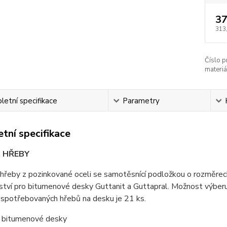
37
313
Číslo p
materiá
etní specifikace
Parametry
tní specifikace
t HŘEBY
 hřeby z pozinkované oceli se samotěsnící podložkou o rozměrec
ství pro bitumenové desky Guttanit a Guttapral. Možnost výberu 
 spotřebovaných hřebů na desku je 21 ks.
 bitumenové desky