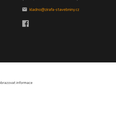
kladno@zirafa-stavebniny.cz
obrazovat informace