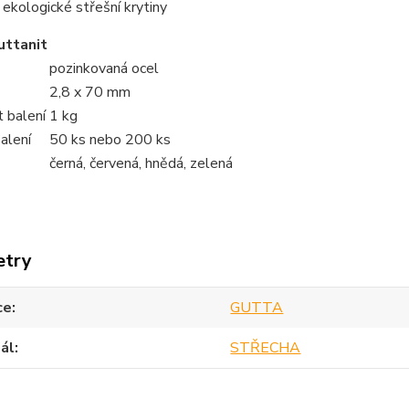
 ekologické střešní krytiny
uttanit
pozinkovaná ocel
2,8 x 70 mm
 balení
1 kg
alení
50 ks nebo 200 ks
černá, červená, hnědá, zelená
etry
ce
GUTTA
ál
STŘECHA