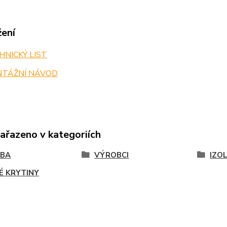
žení
NICKÝ LIST
TÁŽNÍ NÁVOD
zařazeno v kategoriích
VBA
VÝROBCI
IZO
É KRYTINY