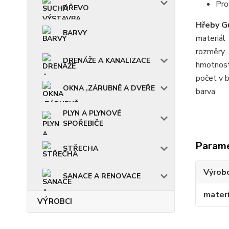
Pro
DŘEVO
Hřeby G
BARVY
materiál
rozměry
DRENÁŽE A KANALIZACE
hmotnost
počet v b
OKNA ,ZÁRUBNĚ A DVEŘE
barva
PLYN A PLYNOVÉ
SPOŘEBIČE
Param
STŘECHA
Výrob
SANACE A RENOVACE
materi
VÝROBCI