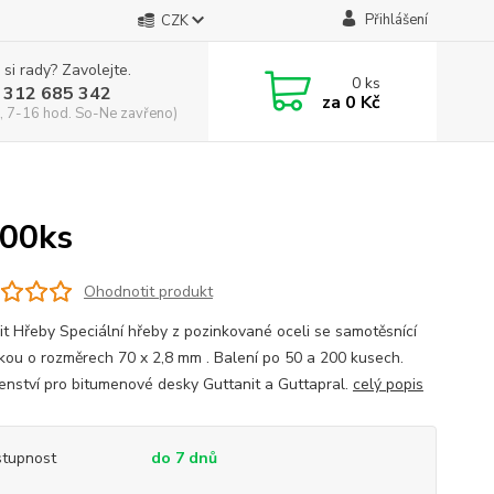
Přihlášení
CZK
 si rady? Zavolejte.
0
ks
 312 685 342
za
0 Kč
, 7-16 hod. So-Ne zavřeno)
200ks
Ohodnotit produkt
it Hřeby Speciální hřeby z pozinkované oceli se samotěsnící
kou o rozměrech 70 x 2,8 mm . Balení po 50 a 200 kusech.
šenství pro bitumenové desky Guttanit a Guttapral.
celý popis
tupnost
do 7 dnů