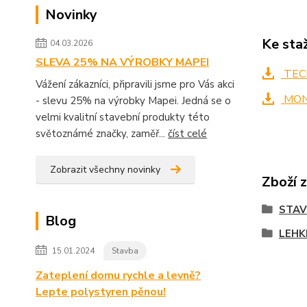
Novinky
Ke sta
04.03.2026
SLEVA 25% NA VÝROBKY MAPEI
TECH
Vážení zákazníci, připravili jsme pro Vás akci
MON
- slevu 25% na výrobky Mapei. Jedná se o
velmi kvalitní stavební produkty této
světoznámé značky, zaměř...
číst celé
Zobrazit všechny novinky
Zboží 
STA
Blog
LEHK
15.01.2024
Stavba
Zateplení domu rychle a levně?
Lepte polystyren pěnou!