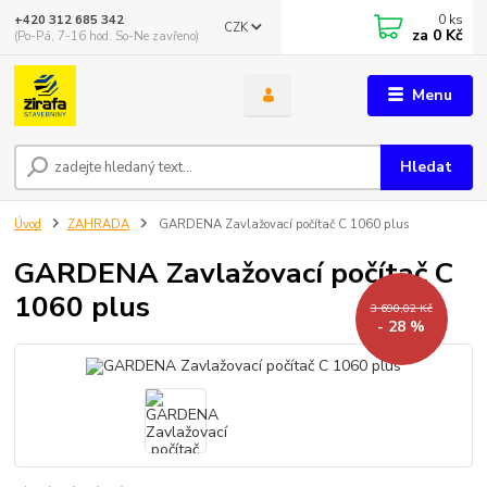
0
ks
+420 312 685 342
CZK
za
0 Kč
(Po-Pá, 7-16 hod. So-Ne zavřeno)
Menu
Hledat
Úvod
ZAHRADA
GARDENA Zavlažovací počítač C 1060 plus
GARDENA Zavlažovací počítač C
1060 plus
3 690,02 Kč
- 28 %