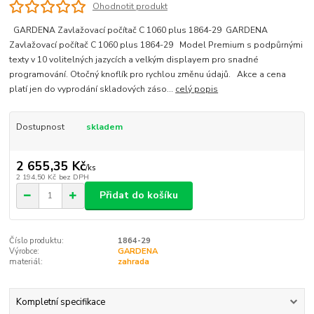
Ohodnotit produkt
GARDENA Zavlažovací počítač C 1060 plus 1864-29 GARDENA
Zavlažovací počítač C 1060 plus 1864-29 Model Premium s podpůrnými
texty v 10 volitelných jazycích a velkým displayem pro snadné
programování. Otočný knoflík pro rychlou změnu údajů. Akce a cena
platí jen do vyprodání skladových záso...
celý popis
Dostupnost
skladem
2 655,35 Kč
/
ks
2 194,50 Kč
bez DPH
Přidat do košíku
Číslo produktu:
1864-29
Výrobce:
GARDENA
materiál:
zahrada
Kompletní specifikace