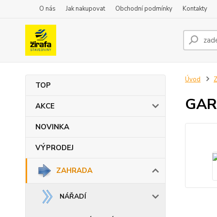
O nás
Jak nakupovat
Obchodní podmínky
Kontakty
Úvod
TOP
GAR
AKCE
NOVINKA
VÝPRODEJ
ZAHRADA
NÁŘADÍ