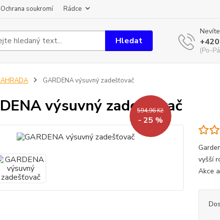
Ochrana soukromí
Rádce
Nevíte
Hledat
+420
(Po-Pá
ZAHRADA
GARDENA výsuvný zadešťovač
DENA výsuvný zadešťovač
594,96 Kč
- 25 %
Garden
vyšší r
Akce a
Dos