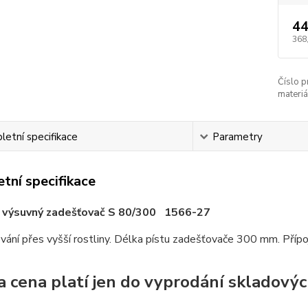
44
368
Číslo p
materiá
etní specifikace
Parametry
tní specifikace
 výsuvný zadešťovač S 80/300 1566-27
vání přes vyšší rostliny. Délka pístu zadešťovače 300 mm. Přípojk
a cena platí jen do vyprodání skladovýc