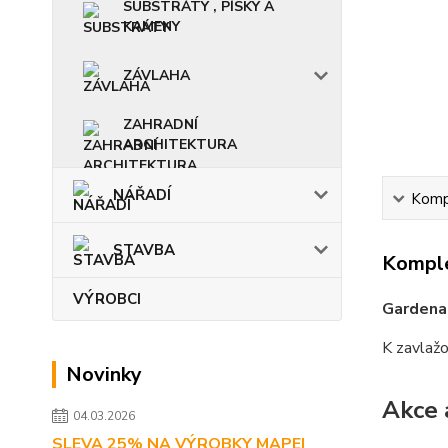
SUBSTRÁTY , PÍSKY A
KAMENY
ZÁVLAHA
ZAHRADNÍ
ARCHITEKTURA
NÁŘADÍ
Kompl
STAVBA
Komple
VÝROBCI
Gardena
K zavlažo
Novinky
Akce 
04.03.2026
SLEVA 25% NA VÝROBKY MAPEI