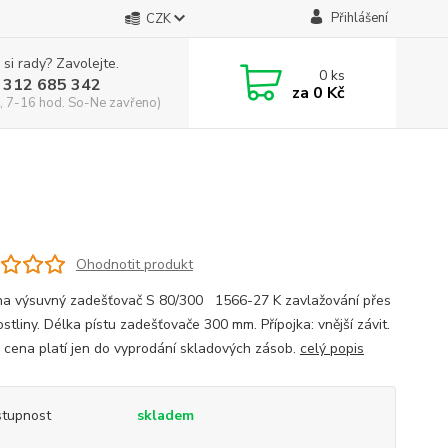
Přihlášení
CZK
 si rady? Zavolejte.
0
ks
 312 685 342
za
0 Kč
, 7-16 hod. So-Ne zavřeno)
Ohodnotit produkt
a výsuvný zadešťovač S 80/300 1566-27 K zavlažování přes
ostliny. Délka pístu zadešťovače 300 mm. Přípojka: vnější závit.
 cena platí jen do vyprodání skladových zásob.
celý popis
tupnost
skladem