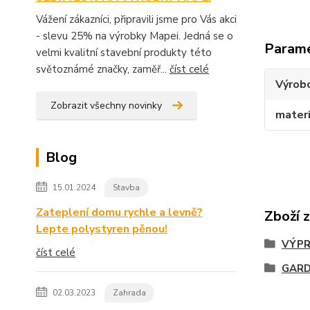
Vážení zákazníci, připravili jsme pro Vás akci
- slevu 25% na výrobky Mapei. Jedná se o
Param
velmi kvalitní stavební produkty této
světoznámé značky, zaměř...
číst celé
Výrob
Zobrazit všechny novinky
materi
Blog
15.01.2024
Stavba
Zateplení domu rychle a levně?
Zboží 
Lepte polystyren pěnou!
VÝPR
číst celé
GAR
02.03.2023
Zahrada