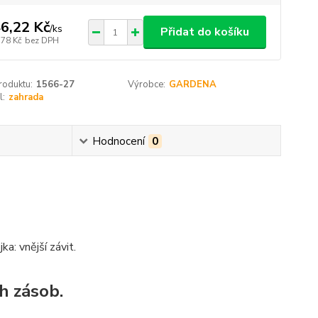
6,22 Kč
/
ks
Přidat do košíku
,78 Kč
bez DPH
roduktu:
1566-27
Výrobce:
GARDENA
l:
zahrada
Hodnocení
0
a: vnější závit.
h zásob.