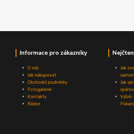
Informace pro zákazníky
Nejčten
O nás
Jak zv
Jak nakupovat
samoni
Obchodní podmínky
Jak sp
Fotogalerie
spárov
Kontakty
Výběr 
Rádce
Fiskars