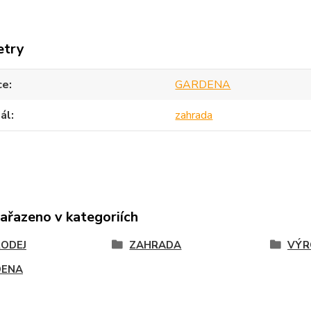
etry
ce
GARDENA
ál
zahrada
zařazeno v kategoriích
ODEJ
ZAHRADA
VÝR
DENA