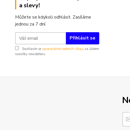
a slevy!
Můžete se kdykoli odhlásit. Zasíláme
jednou za 7 dní.
Přihlásit se
Souhlasím se
zpracováním osobních údajů
za účelem
rozesílky newsletteru.
N