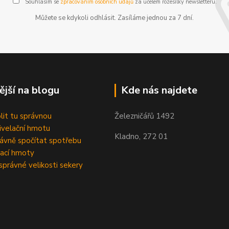
Souhlasím se
zpracováním osobních údajů
za účelem rozesílky newsletteru.
Můžete se kdykoli odhlásit. Zasíláme jednou za 7 dní.
ější na blogu
Kde nás najdete
olit tu správnou
Železničářů 1492
velační hmotu
Kladno, 272 01
rávně spočítat spotřebu
ací hmoty
správné velikosti sekery