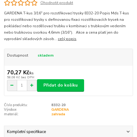
Ohodnotit produkt
GARDENA T-kus 3/16" pro rozstřikovací trysky 8332-20 Popis Mds T-kus
pro rozstřikovací trysky s definovanou fixaci rozstřikovacích trysek na
pokládací nebo rozdělovací trubku v kombinaci s trubkovým vedením
nebo trubkovou svorkou 4,6mm (3/16"). Akce a cena platí jen do
vyprodání skladových zásob...
celý popis
Dostupnost
skladem
70,27 Kč
/
ks
58,08 Kč
bez DPH
Přidat do košíku
Číslo produktu:
8332-20
Výrobce:
GARDENA
materiál:
zahrada
Kompletní specifikace