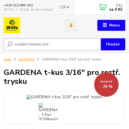
0
ks
+420 312 685 342
CZK
za
0 Kč
(Po-Pá, 7-16 hod. So-Ne zavřeno)
Menu
Hledat
Úvod
ZAHRADA
GARDENA t-kus 3/16" pro roztř. trysku
GARDENA t-kus 3/16" pro roztř.
trysku
98,98 Kč
- 29 %