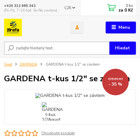
0
ks
+420 312 685 342
CZK
za
0 Kč
(Po-Pá, 7-16 hod. So-Ne zavřeno)
Menu
Hledat
Úvod
ZAHRADA
GARDENA t-kus 1/2" se závitem
GARDENA t-kus 1/2" se závitem
195,05 Kč
- 35 %
Ohodnotit produkt