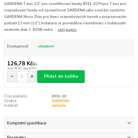
GARDENA T-kus 1/2" pro rozstřikovací trysky 8331-20 Popis T-kus pro
rozprašovací trysky od společnosti GARDENA jako součást systému
GARDENA Micro-Drip pro fixaci rozprašovacích trysek v propojovacím
potrubí 13 mm (1/2").Instalace je prováděna v kombinaci s trubkovým
vedením (kat. č. 8328) nebo ...
celý popis
Dostupnost
skladem
126,78 Kč
/
ks
104,78 Kč
bez DPH
Přidat do košíku
Číslo produktu:
8331-20
Výrobce:
GARDENA
materiál:
zahrada
Kompletní specifikace
Parametry