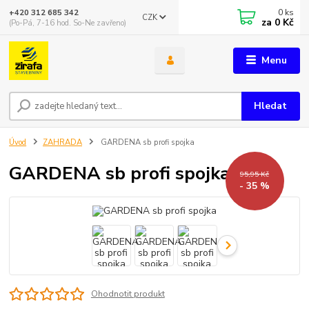
0
ks
+420 312 685 342
CZK
za
0 Kč
(Po-Pá, 7-16 hod. So-Ne zavřeno)
Menu
Hledat
Úvod
ZAHRADA
GARDENA sb profi spojka
GARDENA sb profi spojka
95,95 Kč
- 35 %
Ohodnotit produkt