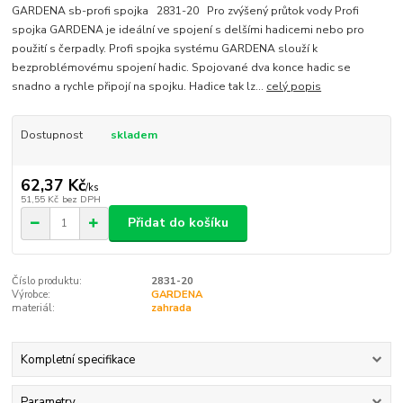
GARDENA sb-profi spojka 2831-20 Pro zvýšený průtok vody Profi
spojka GARDENA je ideální ve spojení s delšími hadicemi nebo pro
použití s čerpadly. Profi spojka systému GARDENA slouží k
bezproblémovému spojení hadic. Spojované dva konce hadic se
snadno a rychle připojí na spojku. Hadice tak lz...
celý popis
Dostupnost
skladem
62,37 Kč
/
ks
51,55 Kč
bez DPH
Přidat do košíku
Číslo produktu:
2831-20
Výrobce:
GARDENA
materiál:
zahrada
Kompletní specifikace
Parametry