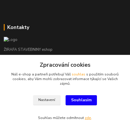
Kontakty
ŽIRAFA STAVEBNINY eshop
+420 312 685 342
Zpracování cookies
(Po-Pá, 7-16 hod. So-Ne zavřeno)
Náš e-shop a partneři potřebují Váš
souhlas
s použitím souborů
cookies, aby Vám mohli zobrazovat informace týkající se Vašich
kladno@zirafa-stavebniny.cz
zájmů.
Souhlasím
Nastavení
Souhlas můžete odmítnout
zde
.