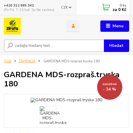
0
ks
+420 312 685 342
CZK
za
0 Kč
(Po-Pá, 7-16 hod. So-Ne zavřeno)
Menu
Hledat
Úvod
ZAHRADA
GARDENA MDS-rozpraš.tryska 180
GARDENA MDS-rozpraš.tryska
180
112,05 Kč
- 34 %