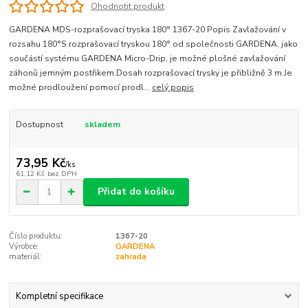
Ohodnotit produkt
GARDENA MDS-rozprašovací tryska 180° 1367-20 Popis Zavlažování v
rozsahu 180°S rozprašovací tryskou 180° od společnosti GARDENA, jako
součástí systému GARDENA Micro-Drip, je možné plošné zavlažování
záhonů jemným postřikem.Dosah rozprašovací trysky je přibližně 3 m.Je
možné prodloužení pomocí prodl...
celý popis
Dostupnost
skladem
73,95 Kč
/
ks
61,12 Kč
bez DPH
Přidat do košíku
Číslo produktu:
1367-20
Výrobce:
GARDENA
materiál:
zahrada
Kompletní specifikace