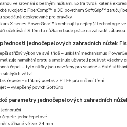
ahou ve srovnání s bežnými nužkami. Extra tvrdá, kalená expre
cké rukojeti z FiberComp™ s 3D povrchem SoftGrip™ zaručují be
 speciálně designované pro praváky.
kars X-series PowerGear™ kombinují ty nejlepší technologie ve s
dčí očekávání. S těmito nůžkami bude práce na zahradě zábavou.
 přednosti jednočepelových zahradních nůžek F
lepší střižný výkon ve své třidě – unikátní mechanismus PowerGea
imalizuje namáhání prstu a umožnuje uživateli používat všechny 
onná čepel – tyto nůžky jsou navrženy pro snadné a čisté střihání, 
h silnějších větví
lak čepele – stříbrný povlak z PTFE pro snížení tření
ojeť – vylepšený povrch SoftGrip
cké parametry jednočepelových zahradních nůže
: jednoruční
h čepele: jednočepelové
měr stříhané větve: 24 mm