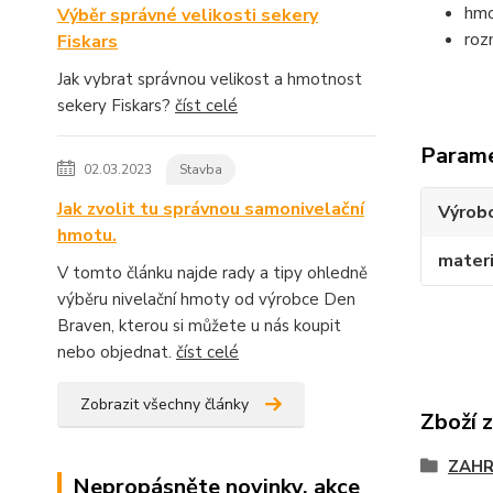
hmo
Výběr správné velikosti sekery
roz
Fiskars
Jak vybrat správnou velikost a hmotnost
sekery Fiskars?
číst celé
Param
02.03.2023
Stavba
Jak zvolit tu správnou samonivelační
Výrob
hmotu.
materi
V tomto článku najde rady a tipy ohledně
výběru nivelační hmoty od výrobce Den
Braven, kterou si můžete u nás koupit
nebo objednat.
číst celé
Zobrazit všechny články
Zboží 
ZAH
Nepropásněte novinky, akce