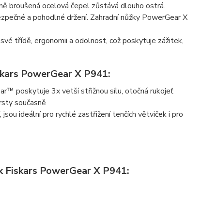
sně broušená ocelová čepel zůstává dlouho ostrá.
zpečné a pohodlné držení. Zahradní nůžky PowerGear X
vé třídě, ergonomii a odolnost, což poskytuje zážitek,
iskars PowerGear X P941:
r™ poskytuje 3x vetší střižnou sílu, otočná rukojeť
prsty současně
jsou ideální pro rychlé zastřižení tenčích větviček i pro
k Fiskars PowerGear X P941: