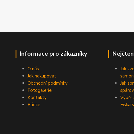
Informace pro zákazníky
Nejčten
O nás
Jak zv
Jak nakupovat
samoni
Obchodní podmínky
Jak sp
Fotogalerie
spárov
Kontakty
Výběr 
Rádce
Fiskars