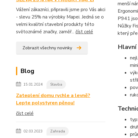
menší nám
Vážení zákazníci, připravili jsme pro Vás akci
Ergonomi
- slevu 25% na výrobky Mapei. Jedná se o
P941 jsou
velmi kvalitní stavební produkty této
Nůžky Fis
světoznámé značky, zaměř...
číst celé
který pře
Hlavní
Zobrazit všechny novinky
nej
min
Blog
výk
stři
15.01.2024
Stavba
pov
ruk
Zateplení domu rychle a levně?
Lepte polystyren pěnou!
Techni
číst celé
typ
dru
02.03.2023
Zahrada
prů