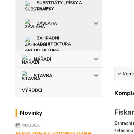
SUBSTRÁTY , PÍSKY A
KAMENY
ZÁVLAHA
ZAHRADNÍ
ARCHITEKTURA
NÁŘADÍ
Kompl
STAVBA
VÝROBCI
Komple
Fiska
Novinky
Zahradní
04.03.2026
zvládnou
SLEVA 25% NA VÝROBKY MAPEI