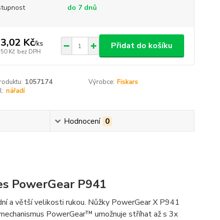
tupnost
do 7 dnů
3,02 Kč
/
ks
Přidat do košíku
,50 Kč
bez DPH
roduktu:
1057174
Výrobce:
Fiskars
l:
nářadí
Hodnocení
0
ies PowerGear P941
ní a větší velikosti rukou. Nůžky PowerGear X P941
í mechanismus PowerGear™ umožnuje stříhat až s 3x