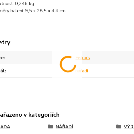
tnost: 0,246 kg
měry balení: 9,5 x 28,5 x 4,4 cm
etry
ce
Fiskars
ál
nářadí
zařazeno v kategoriích
RADA
NÁŘADÍ
VÝR