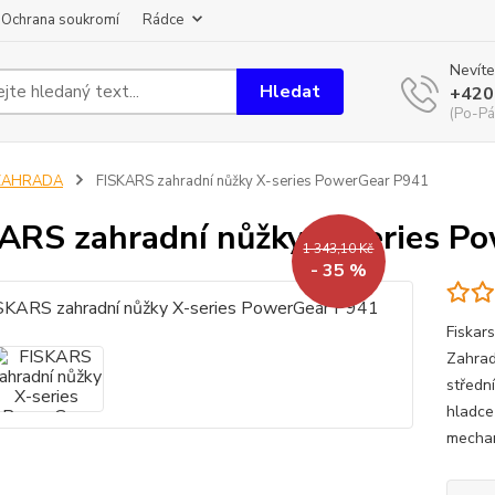
Ochrana soukromí
Rádce
Nevíte
Hledat
+420
(Po-Pá
ZAHRADA
FISKARS zahradní nůžky X-series PowerGear P941
ARS zahradní nůžky X-series P
1 343,10 Kč
- 35 %
Fiskar
Zahrad
středn
hladce
mechan