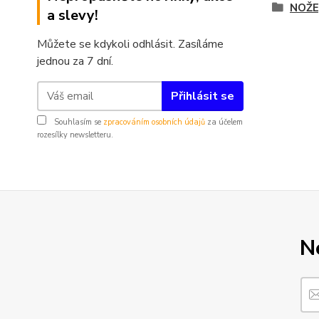
NOŽE
a slevy!
Můžete se kdykoli odhlásit. Zasíláme
jednou za 7 dní.
Přihlásit se
Souhlasím se
zpracováním osobních údajů
za účelem
rozesílky newsletteru.
N