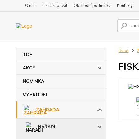
O nás
Jak nakupovat
Obchodní podmínky
Kontakty
Úvod
TOP
FISK
AKCE
NOVINKA
VÝPRODEJ
ZAHRADA
NÁŘADÍ