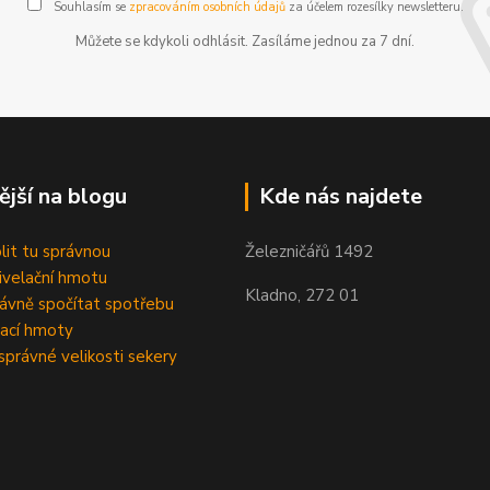
Souhlasím se
zpracováním osobních údajů
za účelem rozesílky newsletteru.
Můžete se kdykoli odhlásit. Zasíláme jednou za 7 dní.
ější na blogu
Kde nás najdete
olit tu správnou
Železničářů 1492
velační hmotu
Kladno, 272 01
rávně spočítat spotřebu
ací hmoty
správné velikosti sekery