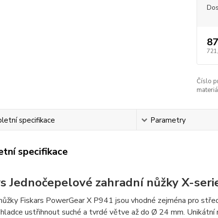
Dos
87
721
Číslo p
materiá
etní specifikace
Parametry
tní specifikace
rs Jednočepelové zahradní nůžky X-ser
 nůžky Fiskars PowerGear X P941 jsou vhodné zejména pro střed
 hladce ustřihnout suché a tvrdé větve až do Ø 24 mm. Unikátn