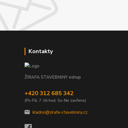
Kontakty
ŽIRAFA STAVEBNINY eshop
+420 312 685 342
(Po-Pá, 7-16 hod. So-Ne zavřeno)
kladno@zirafa-stavebniny.cz