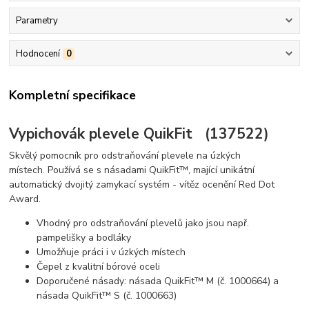
Parametry
Hodnocení
0
Kompletní specifikace
Vypichovák plevele QuikFit (137522)
Skvělý pomocník pro odstraňování plevele na úzkých
místech. Používá se s násadami QuikFit™, mající unikátní
automatický dvojitý zamykací systém - vítěz ocenění Red Dot
Award.
Vhodný pro odstraňování plevelů jako jsou např.
pampelišky a bodláky
Umožňuje práci i v úzkých místech
Čepel z kvalitní bórové oceli
Doporučené násady: násada QuikFit™ M (č. 1000664) a
násada QuikFit™ S (č. 1000663)