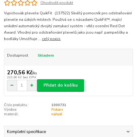
Ohodnotit produkt
Vypichovák plevele QuikFit (137522) Skvělý pomocník pro odstraňování
plevele na úzkých místech. Používá se s násadami QuikFit™, mající
unikátní automatický dvojitý zamykací systém - vítěz ocenění Red Dot
Award. Vhodný pro odstraňování plevelů jako jsou např. pampelišky a
bodláky Umožňuje ...
celý popis
Dostupnost
Skladem
270,56 Kč
/
ks
223,60 Kč
bez DPH
Přidat do košíku
Číslo produktu:
1000731
Výrobce:
Fiskars
materiál:
nářadí
Kompletní specifikace