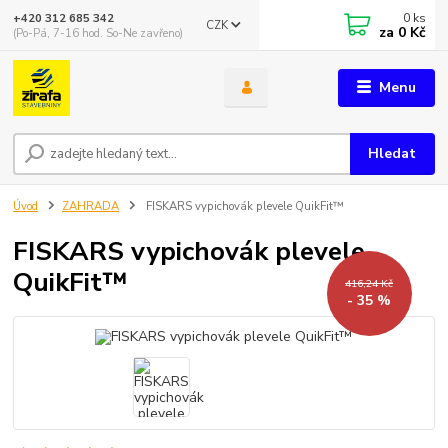
0
ks
+420 312 685 342
CZK
za
0 Kč
(Po-Pá, 7-16 hod. So-Ne zavřeno)
Menu
Hledat
Úvod
ZAHRADA
FISKARS vypichovák plevele QuikFit™
FISKARS vypichovák plevele
QuikFit™
416,24 Kč
- 35 %