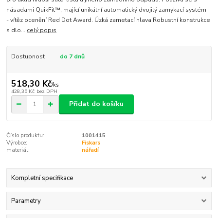
násadami QuikFit™, mající unikátní automatický dvojitý zamykací systém
- vítěz ocenění Red Dot Award. Úzká zametací hlava Robustní konstrukce
s dlo...
celý popis
Dostupnost
do 7 dnů
518,30 Kč
/
ks
428,35 Kč
bez DPH
Přidat do košíku
Číslo produktu:
1001415
Výrobce:
Fiskars
materiál:
nářadí
Kompletní specifikace
Parametry