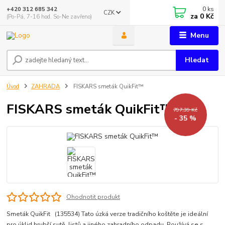
0
ks
+420 312 685 342
CZK
za
0 Kč
(Po-Pá, 7-16 hod. So-Ne zavřeno)
Menu
Hledat
Úvod
ZAHRADA
FISKARS smeták QuikFit™
FISKARS smeták QuikFit™
797,39 Kč
- 35 %
Ohodnotit produkt
Smeták QuikFit (135534) Tato úzká verze tradičního koštěte je ideální
pro úklid hrubší sutě, listů a jiného zahradního odpadu. Používá se s