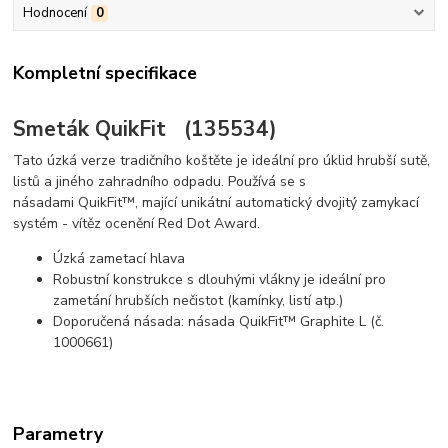
Hodnocení
0
Kompletní specifikace
Smeták QuikFit (135534)
Tato úzká verze tradičního koštěte je ideální pro úklid hrubší sutě,
listů a jiného zahradního odpadu. Používá se s
násadami QuikFit™, mající unikátní automatický dvojitý zamykací
systém - vítěz ocenění Red Dot Award.
Úzká zametací hlava
Robustní konstrukce s dlouhými vlákny je ideální pro
zametání hrubších nečistot (kamínky, listí atp.)
Doporučená násada: násada QuikFit™ Graphite L (č.
1000661)
Parametry