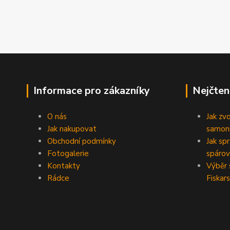
Informace pro zákazníky
Nejčten
O nás
Jak zv
Jak nakupovat
samoni
Obchodní podmínky
Jak sp
Fotogalerie
spárov
Kontakty
Výběr 
Rádce
Fiskars