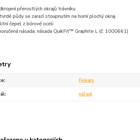
dkrojení přerostlých okrajů trávníku
tvrdé půdy se zarazí stoupnutím na horní plochý okraj
litní čepel z bórové oceli
oručená násada: násada QuikFit™ Graphite L (č. 1000661)
etry
ce
Fiskars
ál
nářadí
zařazeno v kategoriích