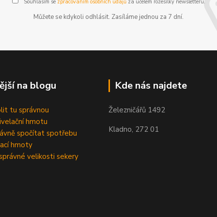
Souhlasím se
zpracováním osobních údajů
za účelem rozesílky newsletteru.
Můžete se kdykoli odhlásit. Zasíláme jednou za 7 dní.
ější na blogu
Kde nás najdete
olit tu správnou
Železničářů 1492
velační hmotu
Kladno, 272 01
rávně spočítat spotřebu
ací hmoty
správné velikosti sekery