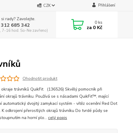
Přihlášení
CZK
 si rady? Zavolejte.
0
ks
 312 685 342
za
0 Kč
, 7-16 hod. So-Ne zavřeno)
vníků
Ohodnotit produkt
 okraje trávníků QuikFit (136526) Skvělý pomocník při
ání okrajů trávníku. Používá se s násadami QuikFit™, mající
ní automatický dvojitý zamykací systém - vítěz ocenění Red Dot
 K odkrojení přerostlých okrajů trávníku Do tvrdé půdy se
stoupnutím na horní plo...
celý popis