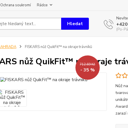
Ochrana soukromí
Rádce
Nevíte
Hledat
+420
(Po-Pá
ZAHRADA
FISKARS nůž QuikFit™ na okraje trávníků
ARS nůž QuikFit™ na okraje trá
712,69 Kč
- 35 %
Nůž na
tvarov
unikát
Award.
zarazí 