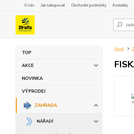
O nás
Jak nakupovat
Obchodní podmínky
Kontakty
Úvod
TOP
FISK
AKCE
NOVINKA
VÝPRODEJ
ZAHRADA
NÁŘADÍ