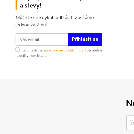
a slevy!
Můžete se kdykoli odhlásit. Zasíláme
jednou za 7 dní.
Přihlásit se
Souhlasím se
zpracováním osobních údajů
za účelem
rozesílky newsletteru.
N