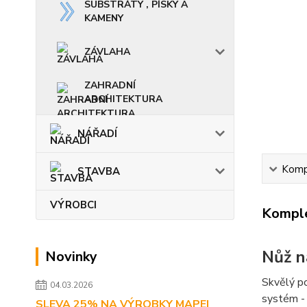
SUBSTRÁTY , PÍSKY A
KAMENY
ZÁVLAHA
ZAHRADNÍ
ARCHITEKTURA
NÁŘADÍ
Kompl
STAVBA
VÝROBCI
Komple
Nůž n
Novinky
Skvělý po
04.03.2026
systém -
SLEVA 25% NA VÝROBKY MAPEI