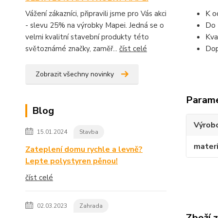
K o
Vážení zákazníci, připravili jsme pro Vás akci
Do 
- slevu 25% na výrobky Mapei. Jedná se o
Kva
velmi kvalitní stavební produkty této
Dop
světoznámé značky, zaměř...
číst celé
Zobrazit všechny novinky
Param
Blog
Výrob
15.01.2024
Stavba
materi
Zateplení domu rychle a levně?
Lepte polystyren pěnou!
číst celé
02.03.2023
Zahrada
Zboží 