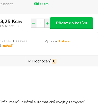
tupnost
Skladem
3,25 Kč
/
ks
Přidat do košíku
,85 Kč
bez DPH
roduktu:
1000690
Výrobce:
Fiskars
l:
nářadí
Hodnocení
0
it™, mající unikátní automatický dvojitý zamykací