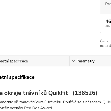
Dos
46
382
Číslo p
materiá
etní specifikace
Parametry
tní specifikace
a okraje trávníků QuikFit (136526)
mocník při tvarování okrajů trávníku. Používá se s násadami QuikF
 vítěz ocenění Red Dot Award.