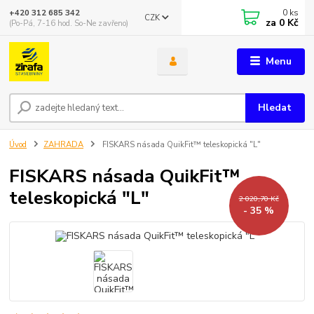
0
ks
+420 312 685 342
CZK
za
0 Kč
(Po-Pá, 7-16 hod. So-Ne zavřeno)
Menu
Hledat
Úvod
ZAHRADA
FISKARS násada QuikFit™ teleskopická "L"
FISKARS násada QuikFit™
teleskopická "L"
2 020,70 Kč
- 35 %