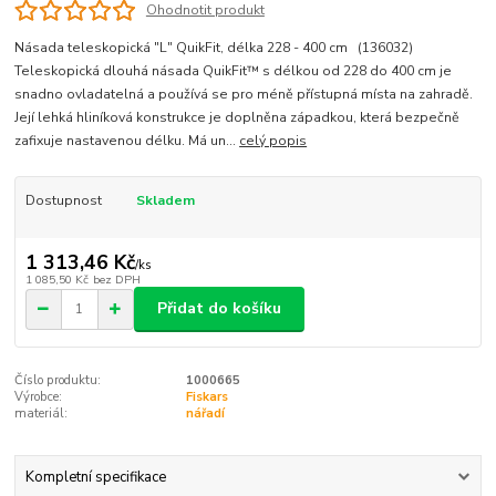
Ohodnotit produkt
Násada teleskopická "L" QuikFit, délka 228 - 400 cm (136032)
Teleskopická dlouhá násada QuikFit™ s délkou od 228 do 400 cm je
snadno ovladatelná a používá se pro méně přístupná místa na zahradě.
Její lehká hliníková konstrukce je doplněna západkou, která bezpečně
zafixuje nastavenou délku. Má un...
celý popis
Dostupnost
Skladem
1 313,46 Kč
/
ks
1 085,50 Kč
bez DPH
Přidat do košíku
Číslo produktu:
1000665
Výrobce:
Fiskars
materiál:
nářadí
Kompletní specifikace