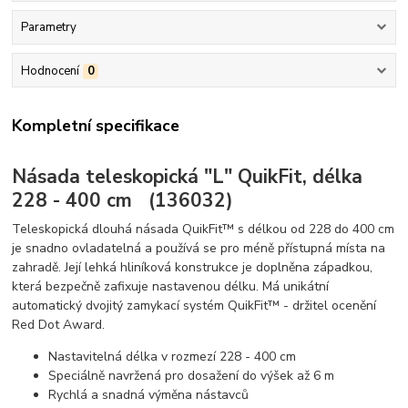
Parametry
Hodnocení
0
Kompletní specifikace
Násada teleskopická "L" QuikFit, délka
228 - 400 cm (136032)
Teleskopická dlouhá násada QuikFit™ s délkou od 228 do 400 cm
je snadno ovladatelná a používá se pro méně přístupná místa na
zahradě. Její lehká hliníková konstrukce je doplněna západkou,
která bezpečně zafixuje nastavenou délku. Má unikátní
automatický dvojitý zamykací systém QuikFit™ - držitel ocenění
Red Dot Award.
Nastavitelná délka v rozmezí 228 - 400 cm
Speciálně navržená pro dosažení do výšek až 6 m
Rychlá a snadná výměna nástavců