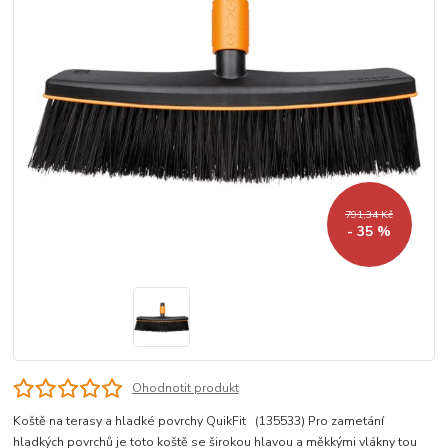
791,34 Kč
- 35 %
Ohodnotit produkt
Koště na terasy a hladké povrchy QuikFit (135533) Pro zametání
hladkých povrchů je toto koště se širokou hlavou a měkkými vlákny tou