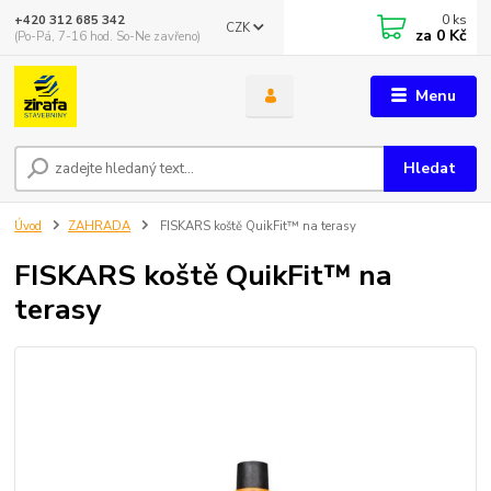
0
ks
+420 312 685 342
CZK
za
0 Kč
(Po-Pá, 7-16 hod. So-Ne zavřeno)
Menu
Hledat
Úvod
ZAHRADA
FISKARS koště QuikFit™ na terasy
FISKARS koště QuikFit™ na
terasy