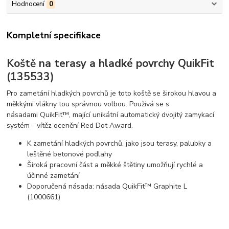
Hodnocení
0
Kompletní specifikace
Koště na terasy a hladké povrchy QuikFit
(135533)
Pro zametání hladkých povrchů je toto koště se širokou hlavou a
měkkými vlákny tou správnou volbou. Používá se s
násadami QuikFit™, mající unikátní automatický dvojitý zamykací
systém - vítěz ocenění Red Dot Award.
K zametání hladkých povrchů, jako jsou terasy, palubky a
leštěné betonové podlahy
Široká pracovní část a měkké štětiny umožňují rychlé a
účinné zametání
Doporučená násada: násada QuikFit™ Graphite L
(1000661)