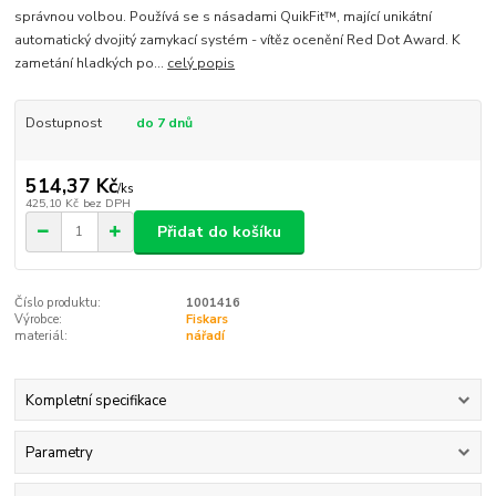
správnou volbou. Používá se s násadami QuikFit™, mající unikátní
automatický dvojitý zamykací systém - vítěz ocenění Red Dot Award. K
zametání hladkých po...
celý popis
Dostupnost
do 7 dnů
514,37 Kč
/
ks
425,10 Kč
bez DPH
Přidat do košíku
Číslo produktu:
1001416
Výrobce:
Fiskars
materiál:
nářadí
Kompletní specifikace
Parametry