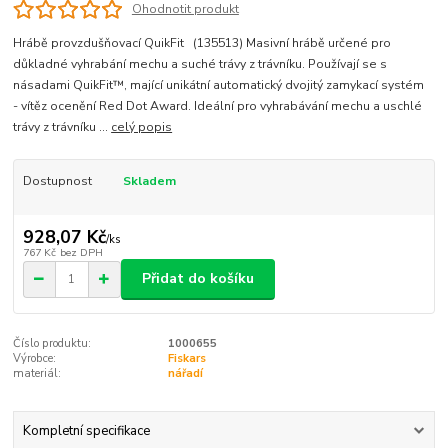
Ohodnotit produkt
Hrábě provzdušňovací QuikFit (135513) Masivní hrábě určené pro
důkladné vyhrabání mechu a suché trávy z trávníku. Používají se s
násadami QuikFit™, mající unikátní automatický dvojitý zamykací systém
- vítěz ocenění Red Dot Award. Ideální pro vyhrabávání mechu a uschlé
trávy z trávníku ...
celý popis
Dostupnost
Skladem
928,07 Kč
/
ks
767 Kč
bez DPH
Přidat do košíku
Číslo produktu:
1000655
Výrobce:
Fiskars
materiál:
nářadí
Kompletní specifikace