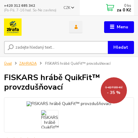
0
ks
+420 312 685 342
CZK
za
0 Kč
(Po-Pá, 7-16 hod. So-Ne zavřeno)
Menu
Hledat
Úvod
ZAHRADA
FISKARS hrábě QuikFit™ provzdušňovací
FISKARS hrábě QuikFit™
provzdušňovací
1 427,80 Kč
- 35 %