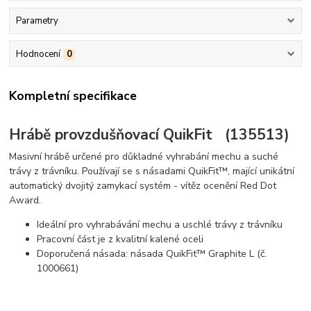
Parametry
Hodnocení
0
Kompletní specifikace
Hrábě provzdušňovací QuikFit (135513)
Masivní hrábě určené pro důkladné vyhrabání mechu a suché
trávy z trávníku. Používají se s násadami QuikFit™, mající unikátní
automatický dvojitý zamykací systém - vítěz ocenění Red Dot
Award.
Ideální pro vyhrabávání mechu a uschlé trávy z trávníku
Pracovní část je z kvalitní kalené oceli
Doporučená násada: násada QuikFit™ Graphite L (č.
1000661)