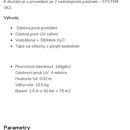
K dostání je v provedení se 2 samolepícími páskami – SYSTÉM
SK2.
Výhody
Odolná proti protržení
Odolná proti UV záření
Vodotěsná > 3000mm H
O
2
Také na střechy s plným bedněním
Povrchová hmotnost: 140g/m2
Odolnost proti UV: 4 měsíce
Hodnota Sd: 0,02 m
Váha role: 10,5 kg
Balení: 1,5 m x 50 bm = 75 m2
Parametry