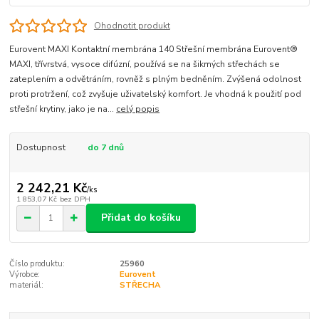
Ohodnotit produkt
Eurovent MAXI Kontaktní membrána 140 Střešní membrána Eurovent®
MAXI, třívrstvá, vysoce difúzní, používá se na šikmých střechách se
zateplením a odvětráním, rovněž s plným bedněním. Zvýšená odolnost
proti protržení, což zvyšuje uživatelský komfort. Je vhodná k použití pod
střešní krytiny, jako je na...
celý popis
Dostupnost
do 7 dnů
2 242,21 Kč
/
ks
1 853,07 Kč
bez DPH
Přidat do košíku
Číslo produktu:
25960
Výrobce:
Eurovent
materiál:
STŘECHA