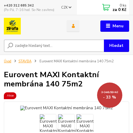
0
ks
+420 312 685 342
CZK
za
0 Kč
(Po-Pá, 7-16 hod. So-Ne zavřeno)
Menu
Hledat
Úvod
STAVBA
Eurovent MAXI Kontaktní membrána 140 75m2
Eurovent MAXI Kontaktní
membrána 140 75m2
3 346,58 Kč
Akce
- 33 %