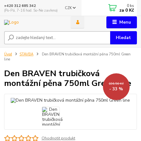
0
ks
+420 312 685 342
CZK
za
0 Kč
(Po-Pá, 7-16 hod. So-Ne zavřeno)
Menu
Hledat
Úvod
STAVBA
Den BRAVEN trubičková montážní pěna 750ml Green
line
Den BRAVEN trubičková
montážní pěna 750ml Green line
186,56 Kč
- 33 %
Ohodnotit produkt