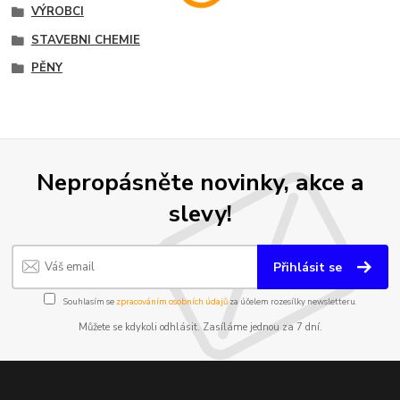
VÝROBCI
STAVEBNI CHEMIE
PĚNY
Nepropásněte novinky, akce a
slevy!
Přihlásit se
Souhlasím se
zpracováním osobních údajů
za účelem rozesílky newsletteru.
Můžete se kdykoli odhlásit. Zasíláme jednou za 7 dní.