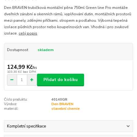
Den BRAVEN trubičková montážní pěna 750ml Green line Pro montáže
dveřních zárubní a okenních rámů, vyplňování dutin, montážních prostorů
mezi panely, zděnými příčkami, stropem a podlahou. Výborná tepelná
izolace půdních prostor nebo koupelnových van. Vhodná i pro zvukové
izolace.
celý popis
Dostupnost
skladem
124,99 Kč
/
ks
103,30 Kč
bez DPH
Přidat do košíku
Číslo produktu:
40140GR
Výrobce:
Den BRAVEN
materiál:
stavební chemie
Kompletní specifikace