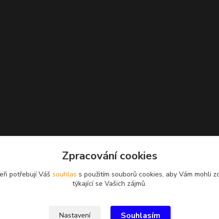
Zpracování cookies
eři potřebují Váš
souhlas
s použitím souborů cookies, aby Vám mohli z
týkající se Vašich zájmů.
Souhlasím
Nastavení