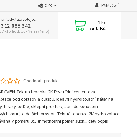
Přihlášení
CZK
 si rady? Zavolejte.
0
ks
 312 685 342
za
0 Kč
, 7-16 hod. So-Ne zavřeno)
Ohodnotit produkt
AVEN Tekutá lepenka 2K Prvotřídní cementová
zolace pod obklady a dlažbu. Ideální hydroizolační nátěr na
, terasy, lodžie, sklepní prostory, ale i do koupelen,
vých koutů a dalších prostor. Tekutá lepenka 2K hydroizolace
ávána v poměru 3:1 (hmotnostní poměr such...
celý popis