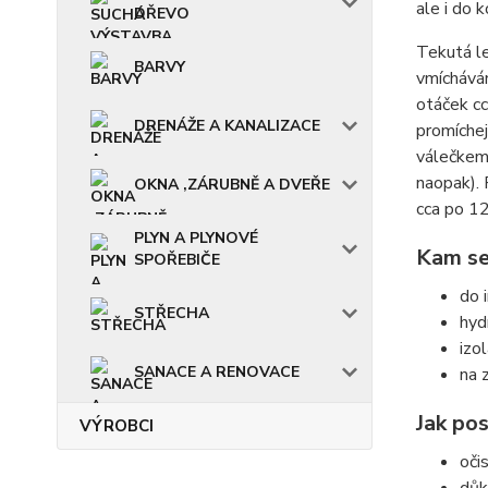
ale i do 
DŘEVO
Tekutá l
BARVY
vmíchává
otáček cc
DRENÁŽE A KANALIZACE
promíchej
válečkem,
naopak). 
OKNA ,ZÁRUBNĚ A DVEŘE
cca po 12
PLYN A PLYNOVÉ
Kam se
SPOŘEBIČE
do i
STŘECHA
hyd
izo
SANACE A RENOVACE
na 
Jak po
VÝROBCI
oči