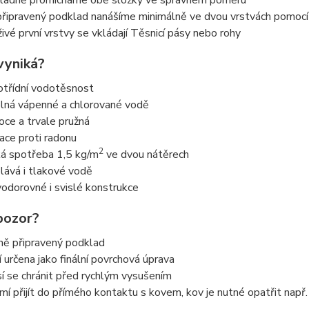
ladně promícháme obě složky ve správném poměru
připravený podklad nanášíme minimálně ve dvou vrstvách pomocí
živé první vrstvy se vkládají Těsnicí pásy nebo rohy
vyniká?
otřídní vodotěsnost
lná vápenné a chlorované vodě
oce a trvale pružná
lace proti radonu
2
ká spotřeba 1,5 kg/m
ve dvou nátěrech
lává i tlakové vodě
vodorovné i svislé konstrukce
pozor?
ně připravený podklad
í určena jako finální povrchová úprava
í se chránit před rychlým vysušením
mí přijít do přímého kontaktu s kovem, kov je nutné opatřit nap