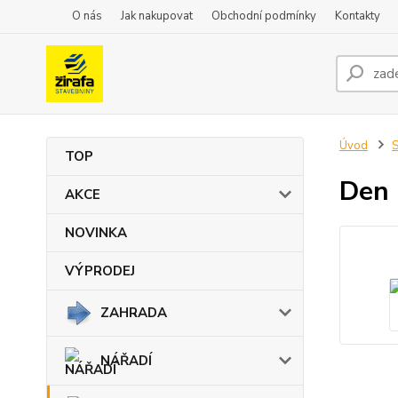
O nás
Jak nakupovat
Obchodní podmínky
Kontakty
Úvod
TOP
Den 
AKCE
NOVINKA
VÝPRODEJ
ZAHRADA
NÁŘADÍ