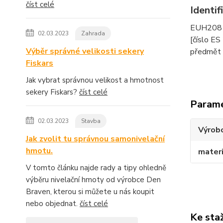
číst celé
Identi
EUH208 O
02.03.2023
Zahrada
[číslo ES
Výběr správné velikosti sekery
předmět 
Fiskars
Jak vybrat správnou velikost a hmotnost
sekery Fiskars?
číst celé
Param
02.03.2023
Stavba
Výrob
Jak zvolit tu správnou samonivelační
hmotu.
materi
V tomto článku najde rady a tipy ohledně
výběru nivelační hmoty od výrobce Den
Braven, kterou si můžete u nás koupit
nebo objednat.
číst celé
Ke sta