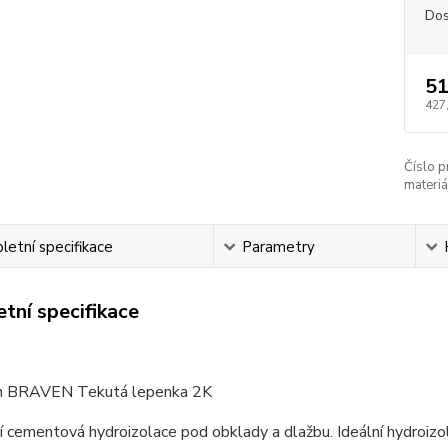
Dos
51
427
Číslo p
materiá
etní specifikace
Parametry
tní specifikace
 BRAVEN Tekutá lepenka 2K
í cementová hydroizolace pod obklady a dlažbu. Ideální hydroizola