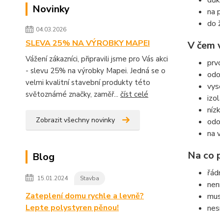
důk
Novinky
na 
do 
04.03.2026
SLEVA 25% NA VÝROBKY MAPEI
V čem 
Vážení zákazníci, připravili jsme pro Vás akci
prv
- slevu 25% na výrobky Mapei. Jedná se o
odo
velmi kvalitní stavební produkty této
vys
světoznámé značky, zaměř...
číst celé
izo
níz
Zobrazit všechny novinky
odo
na 
Na co 
Blog
řád
15.01.2024
Stavba
nen
Zateplení domu rychle a levně?
mus
Lepte polystyren pěnou!
nes