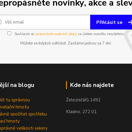
epropásněte novinky, akce a slev
Přihlásit se
Souhlasím se
zpracováním osobních údajů
za účelem rozesílky newsletteru.
Můžete se kdykoli odhlásit. Zasíláme jednou za 7 dní.
ější na blogu
Kde nás najdete
olit tu správnou
Železničářů 1492
velační hmotu
Kladno, 272 01
rávně spočítat spotřebu
ací hmoty
správné velikosti sekery