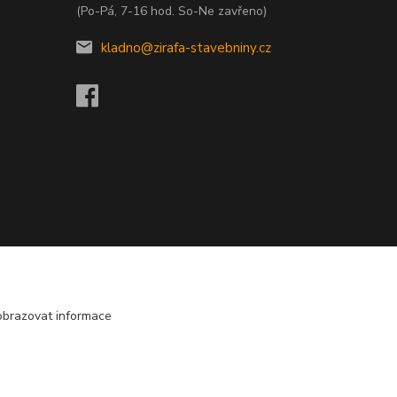
(Po-Pá, 7-16 hod. So-Ne zavřeno)
kladno@zirafa-stavebniny.cz
obrazovat informace