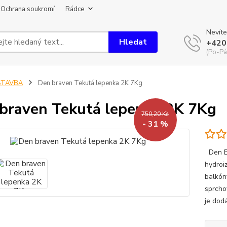
Ochrana soukromí
Rádce
Nevíte
Hledat
+420
(Po-Pá
STAVBA
Den braven Tekutá lepenka 2K 7Kg
braven Tekutá lepenka 2K 7Kg
750,20 Kč
- 31 %
Den BR
hydroi
balkóny
sprcho
je dod