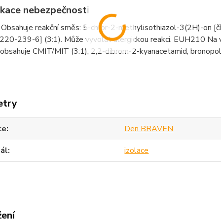
fikace nebezpečnosti
bsahuje reakční směs: 5-chlor-2-methylisothiazol-3(2H)-on [č
 220-239-6] (3:1). Může vyvolat alergickou reakci. EUH210 Na vy
obsahuje CMIT/MIT (3:1), 2,2-dibrom-2-kyanacetamid, bronopol
etry
ce
Den BRAVEN
ál
izolace
žení