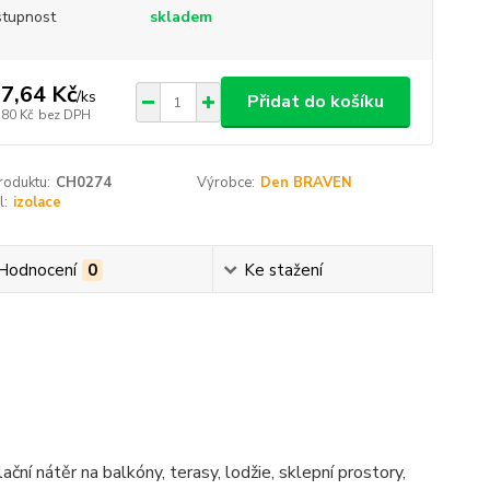
tupnost
skladem
7,64 Kč
/
ks
Přidat do košíku
,80 Kč
bez DPH
roduktu:
CH0274
Výrobce:
Den BRAVEN
l:
izolace
Hodnocení
0
Ke stažení
ční nátěr na balkóny, terasy, lodžie, sklepní prostory,