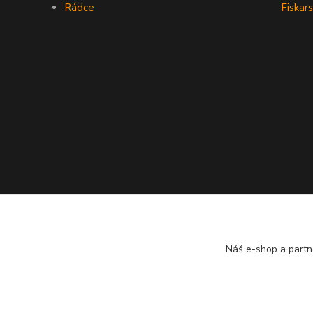
Rádce
Fiskars
Náš e-shop a partn