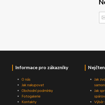
N
Informace pro zákazníky
Nejčten
O nás
Jak zv
Jak nakupovat
samoni
Obchodní podmínky
Jak sp
Fotogalerie
spárov
Kontakty
Výběr 