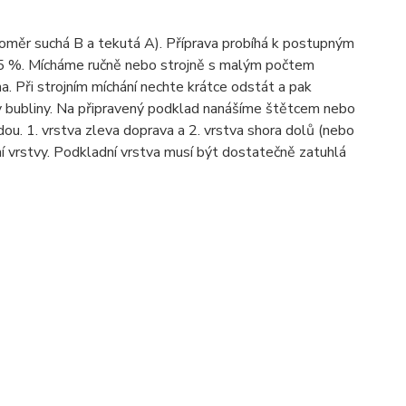
oměr suchá B a tekutá A). Příprava probíhá k postupným
 5 %. Mícháme ručně nebo strojně s malým počtem
 Při strojním míchání nechte krátce odstát a pak
ly bubliny. Na připravený podklad nanášíme štětcem nebo
u. 1. vrstva zleva doprava a 2. vrstva shora dolů (nebo
ní vrstvy. Podkladní vrstva musí být dostatečně zatuhlá