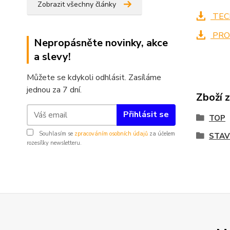
Zobrazit všechny články
TECH
PRO
Nepropásněte novinky, akce
a slevy!
Můžete se kdykoli odhlásit. Zasíláme
jednou za 7 dní.
Zboží 
Přihlásit se
TOP
Souhlasím se
zpracováním osobních údajů
za účelem
STAV
rozesílky newsletteru.