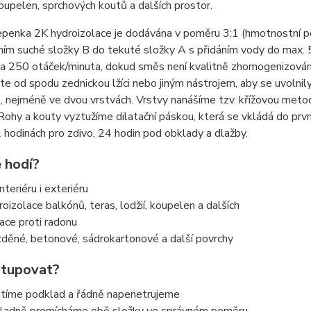
koupelen, sprchových koutů a dalších prostor.
epenka 2K hydroizolace je dodávána v poměru 3:1 (hmotnostní p
ním suché složky B do tekuté složky A s přidáním vody do max.
a 250 otáček/minuta, dokud směs není kvalitně zhomogenizována.
te od spodu zednickou lžíci nebo jiným nástrojem, aby se uvolni
 nejméně ve dvou vrstvách. Vrstvy nanášíme tzv. křížovou metodo
Rohy a kouty vyztužíme dilatační páskou, která se vkládá do prv
 hodinách pro zdivo, 24 hodin pod obklady a dlažby.
 hodí?
nteriéru i exteriéru
roizolace balkónů, teras, lodžií, koupelen a dalších
lace proti radonu
zděné, betonové, sádrokartonové a další povrchy
stupovat?
stíme podklad a řádně napenetrujeme