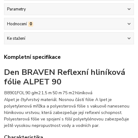
Parametry
Hodnocení
0
Ke stažení
Kompletní specifikace
Den BRAVEN Reflexní hliníková
fólie ALPET 90
B8901FOL
90 g/m2
1,5 m
50 m
75 m2
hliníková
Alpet je čtyřvrstvý materiál. Nosnou částí fólie A lpet je
polyetylenová mřížka a polyesterová fólie s vakuově nanesenou
hliníkovou vrstvou, která zabezpečuje její reflexní schopnost.
Polyesterová fólie ve spojení s fólií polyetylénovou zabezpečuje
ještě vysokou nepropustnost vody a vodních par.
Charakteristika