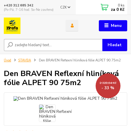
0
ks
+420 312 685 342
CZK
za
0 Kč
(Po-Pá, 7-16 hod. So-Ne zavřeno)
Menu
Hledat
Úvod
STAVBA
Den BRAVEN Reflexní hliníková fólie ALPET 90 75m2
Den BRAVEN Reflexní hliníková
fólie ALPET 90 75m2
2 328,04 Kč
- 33 %