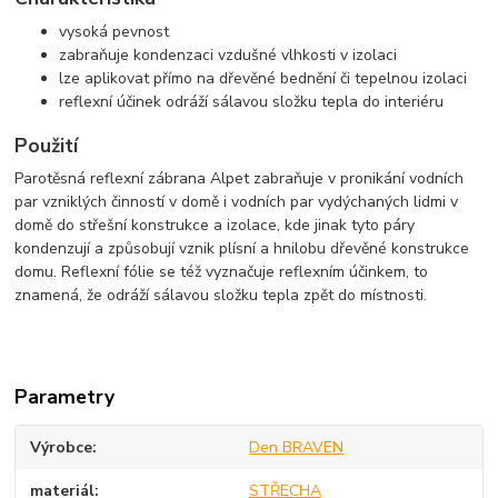
vysoká pevnost
zabraňuje kondenzaci vzdušné vlhkosti v izolaci
lze aplikovat přímo na dřevěné bednění či tepelnou izolaci
reflexní účinek odráží sálavou složku tepla do interiéru
Použití
Parotěsná reflexní zábrana Alpet zabraňuje v pronikání vodních
par vzniklých činností v domě i vodních par vydýchaných lidmi v
domě do střešní konstrukce a izolace, kde jinak tyto páry
kondenzují a způsobují vznik plísní a hnilobu dřevěné konstrukce
domu. Reflexní fólie se též vyznačuje reflexním účinkem, to
znamená, že odráží sálavou složku tepla zpět do místnosti.
Parametry
Výrobce
Den BRAVEN
materiál
STŘECHA