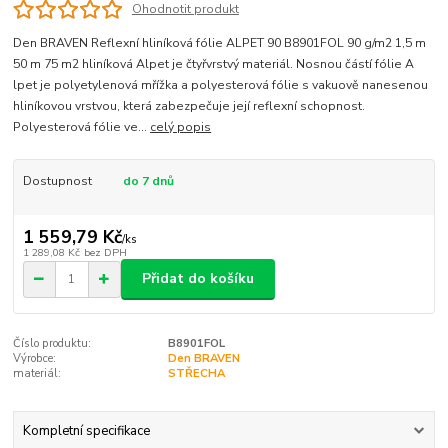
Ohodnotit produkt
Den BRAVEN Reflexní hliníková fólie ALPET 90 B8901FOL 90 g/m2 1,5 m
50 m 75 m2 hliníková Alpet je čtyřvrstvý materiál. Nosnou částí fólie A
lpet je polyetylenová mřížka a polyesterová fólie s vakuově nanesenou
hliníkovou vrstvou, která zabezpečuje její reflexní schopnost.
Polyesterová fólie ve...
celý popis
Dostupnost
do 7 dnů
1 559,79 Kč
/
ks
1 289,08 Kč
bez DPH
Přidat do košíku
Číslo produktu:
B8901FOL
Výrobce:
Den BRAVEN
materiál:
STŘECHA
Kompletní specifikace