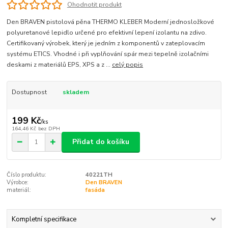
Ohodnotit produkt
Den BRAVEN pistolová pěna THERMO KLEBER Moderní jednosložkové
polyuretanové lepidlo určené pro efektivní lepení izolantu na zdivo.
Certifikovaný výrobek, který je jedním z komponentů v zateplovacím
systému ETICS. Vhodné i při vyplňování spár mezi tepelně izolačními
deskami z materiálů EPS, XPS a z ...
celý popis
Dostupnost
skladem
199 Kč
/
ks
164,46 Kč
bez DPH
Přidat do košíku
Číslo produktu:
40221TH
Výrobce:
Den BRAVEN
materiál:
fasáda
Kompletní specifikace