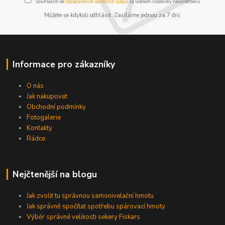
Souhlasím se
zpracováním osobních údajů
za účelem rozesílky newsletteru.
Můžete se kdykoli odhlásit. Zasíláme jednou za 7 dní.
Informace pro zákazníky
O nás
Jak nakupovat
Obchodní podmínky
Fotogalerie
Kontakty
Rádce
Nejčtenější na blogu
Jak zvolit tu správnou samonivelační hmotu
Jak správně spočítat spotřebu spárovací hmoty
Výběr správné velikosti sekery Fiskars