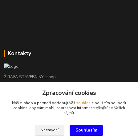
Kontakty
ŽIRAFA STAVEBNINY eshop
Zpracování cookies
+420 312 685 342
(Po-Pá, 7-16 hod. So-Ne zavřeno)
Náš e-shop a partneři potřebují Váš
souhlas
s použitím souborů
cookies, aby Vám mohli zobrazovat informace týkající se Vašich
kladno@zirafa-stavebniny.cz
zájmů.
Souhlasím
Nastavení