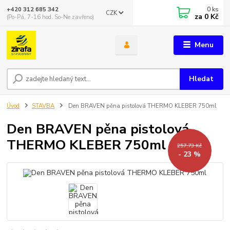
0
ks
+420 312 685 342
CZK
za
0 Kč
(Po-Pá, 7-16 hod. So-Ne zavřeno)
Menu
Hledat
Úvod
STAVBA
Den BRAVEN pěna pistolová THERMO KLEBER 750ml
Den BRAVEN pěna pistolová
THERMO KLEBER 750ml
257,73 Kč
- 23 %