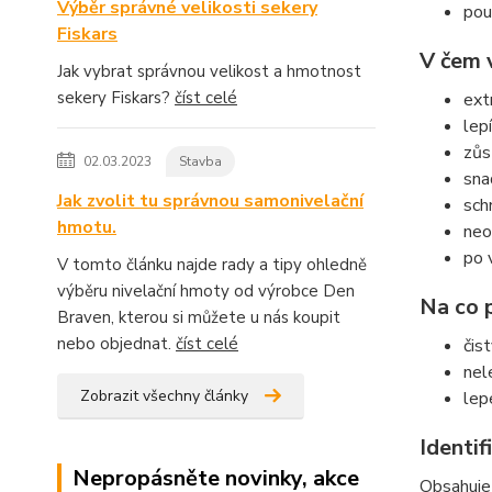
Výběr správné velikosti sekery
pou
Fiskars
V čem 
Jak vybrat správnou velikost a hmotnost
sekery Fiskars?
číst celé
ext
lep
zůs
02.03.2023
Stavba
sna
Jak zvolit tu správnou samonivelační
sch
hmotu.
neo
po 
V tomto článku najde rady a tipy ohledně
výběru nivelační hmoty od výrobce Den
Na co 
Braven, kterou si můžete u nás koupit
nebo objednat.
číst celé
čis
nel
Zobrazit všechny články
lep
Identi
Nepropásněte novinky, akce
Obsahuje 