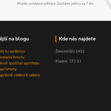
Můžete se kdykoli odhlásit. Zasíláme jednou za 7 dní.
ější na blogu
Kde nás najdete
olit tu správnou
Železničářů 1492
velační hmotu
Kladno, 272 01
rávně spočítat spotřebu
ací hmoty
správné velikosti sekery