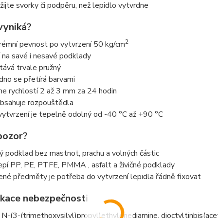
žijte svorky či podpěru, než lepidlo vytvrdne
vyniká?
2
rémní pevnost po vytvrzení 50 kg/cm
í na savé i nesavé podklady
tává trvale pružný
dno se přetírá barvami
ne rychlostí 2 až 3 mm za 24 hodin
bsahuje rozpouštědla
vytvrzení je tepelně odolný od -40 °C až +90 °C
pozor?
tý podklad bez mastnot, prachu a volných částic
epí PP, PE, PTFE, PMMA , asfalt a živičné podklady
ené předměty je potřeba do vytvrzení lepidla řádně fixovat
fikace nebezpečnosti
N-(3-(trimethoxysilyl)propyl)ethylenediamine, dioctyltinbis(ace