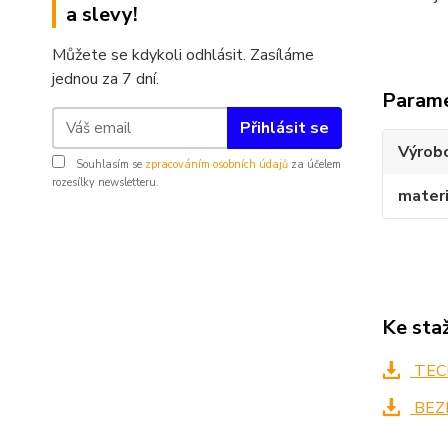
a slevy!
Můžete se kdykoli odhlásit. Zasíláme
jednou za 7 dní.
Param
Přihlásit se
Výrob
Souhlasím se
zpracováním osobních údajů
za účelem
rozesílky newsletteru.
materi
Ke sta
TECH
BEZ