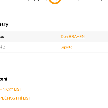
etry
ce
Den BRAVEN
ál
lepidlo
žení
NICKÝ LIST
PEČNOSTNÍ LIST