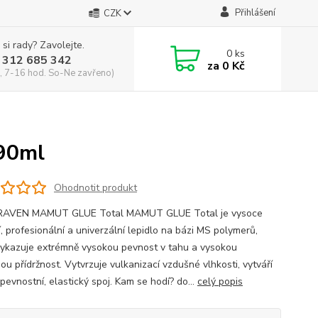
Přihlášení
CZK
 si rady? Zavolejte.
0
ks
 312 685 342
za
0 Kč
, 7-16 hod. So-Ne zavřeno)
90ml
Ohodnotit produkt
RAVEN MAMUT GLUE Total MAMUT GLUE Total je vysoce
í, profesionální a univerzální lepidlo na bázi MS polymerů,
vykazuje extrémně vysokou pevnost v tahu a vysokou
ou přídržnost. Vytvrzuje vulkanizací vzdušné vlhkosti, vytváří
pevnostní, elastický spoj. Kam se hodí? do...
celý popis