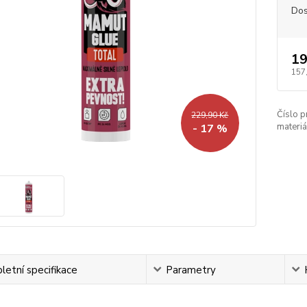
Dos
19
157
Číslo p
229,90 Kč
materiá
- 17 %
etní specifikace
Parametry