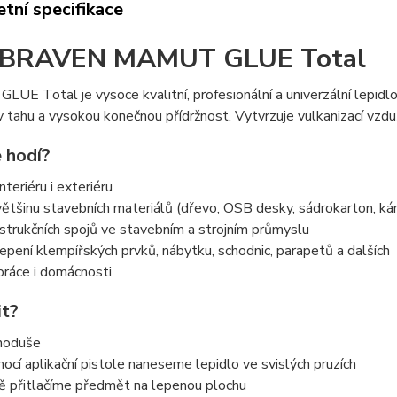
tní specifikace
 BRAVEN MAMUT GLUE Total
E Total je vysoce kvalitní, profesionální a univerzální lepid
 tahu a vysokou konečnou přídržnost. Vytvrzuje vulkanizací vzduš
 hodí?
nteriéru i exteriéru
většinu stavebních materiálů (dřevo, OSB desky, sádrokarton, káme
strukčních spojů ve stavebním a strojním průmyslu
lepení klempířských prvků, nábytku, schodnic, parapetů a dalších
práce i domácnosti
it?
noduše
ocí aplikační pistole naneseme lepidlo ve svislých pruzích
ně přitlačíme předmět na lepenou plochu