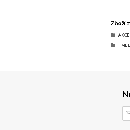
Zboží 
AKCE
TMEL
N