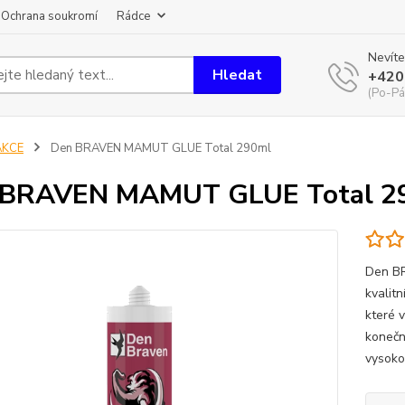
Ochrana soukromí
Rádce
Nevíte
Hledat
+420
(Po-Pá
AKCE
Den BRAVEN MAMUT GLUE Total 290ml
 BRAVEN MAMUT GLUE Total 2
Den B
kvalitn
které 
konečn
vysoko