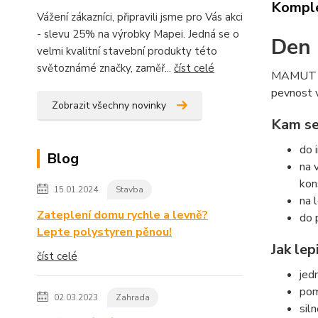
Komple
Vážení zákazníci, připravili jsme pro Vás akci
- slevu 25% na výrobky Mapei. Jedná se o
Den
velmi kvalitní stavební produkty této
světoznámé značky, zaměř...
číst celé
MAMUT GLU
pevnost v
Zobrazit všechny novinky
Kam se
do i
Blog
na 
kon
15.01.2024
Stavba
na 
Zateplení domu rychle a levně?
do 
Lepte polystyren pěnou!
Jak lep
číst celé
jed
pom
02.03.2023
Zahrada
sil