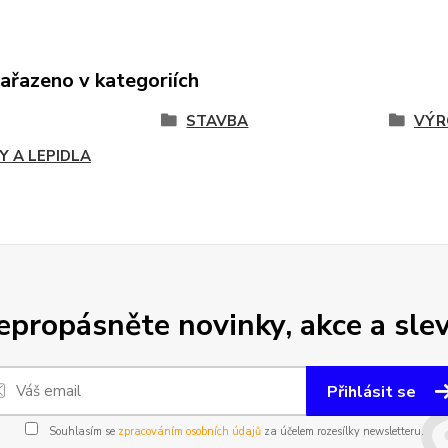
zařazeno v kategoriích
STAVBA
VÝR
Y A LEPIDLA
epropásněte novinky, akce a slev
Přihlásit se
Souhlasím se
zpracováním osobních údajů
za účelem rozesílky newsletteru.