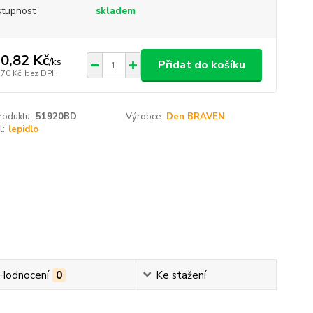
tupnost
skladem
0,82 Kč
/
ks
Přidat do košíku
,70 Kč
bez DPH
roduktu:
51920BD
Výrobce:
Den BRAVEN
l:
lepidlo
Hodnocení
0
Ke stažení