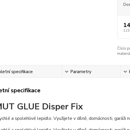
Dos
14
123
Číslo p
materiá
etní specifikace
Parametry
tní specifikace
UT GLUE Disper Fix
rychlé a spolehlivé lepidlo. Využijete v dílně, domácnosti, garáži n