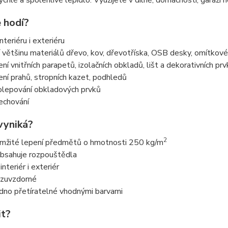
rychlé a spolehlivé lepidlo. Využijete v dílně, domácnosti, garáži n
 hodí?
nteriéru i exteriéru
í většinu materiálů dřevo, kov, dřevotříska, OSB desky, omítkové 
ení vnitřních parapetů, izolačních obkladů, lišt a dekorativních pr
ení prahů, stropních kazet, podhledů
olepování obkladových prvků
echování
vyniká?
2
mžité lepení předmětů o hmotnosti 250 kg/m
bsahuje rozpouštědla
interiér i exteriér
zuvzdorné
dno přetíratelné vhodnými barvami
it?