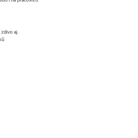
ebo i na pracovišti.
zdivo aj.
vků