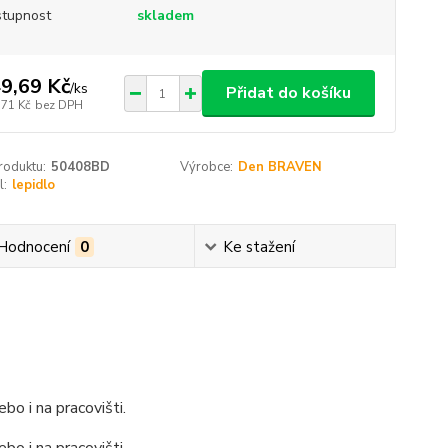
tupnost
skladem
9,69 Kč
/
ks
Přidat do košíku
,71 Kč
bez DPH
roduktu:
50408BD
Výrobce:
Den BRAVEN
l:
lepidlo
Hodnocení
0
Ke stažení
ebo i na pracovišti.