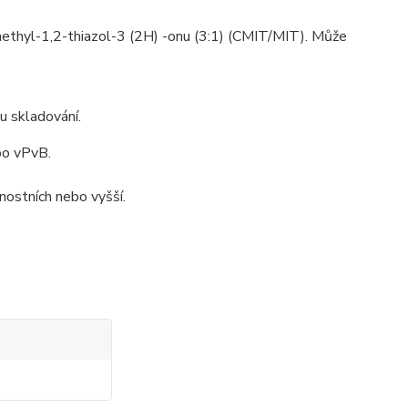
thyl-1,2-thiazol-3 (2H) -onu (3:1) (CMIT/MIT). Může
 skladování.
bo vPvB.
nostních nebo vyšší.