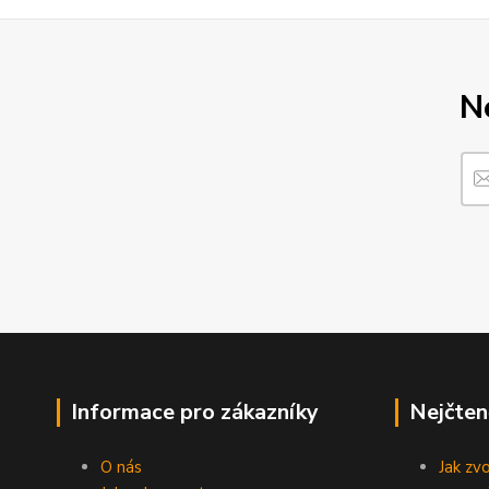
N
Informace pro zákazníky
Nejčten
O nás
Jak zv