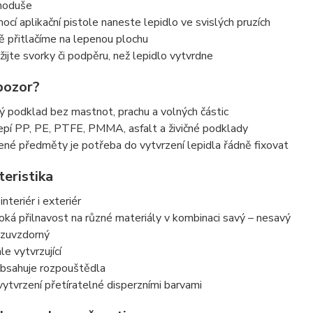
noduše
ocí aplikační pistole naneste lepidlo ve svislých pruzích
ně přitlačíme na lepenou plochu
žijte svorky či podpěru, než lepidlo vytvrdne
pozor?
tý podklad bez mastnot, prachu a volných částic
epí PP, PE, PTFE, PMMA, asfalt a živičné podklady
ené předměty je potřeba do vytvrzení lepidla řádně fixovat
teristika
interiér i exteriér
oká přilnavost na různé materiály v kombinaci savý – nesavý
zuvzdorný
le vytvrzující
bsahuje rozpouštědla
vytvrzení přetíratelné disperzními barvami