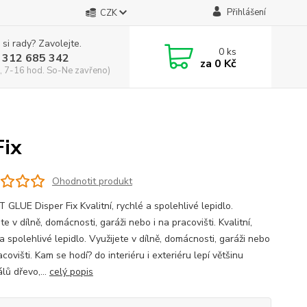
Přihlášení
CZK
 si rady? Zavolejte.
0
ks
 312 685 342
za
0 Kč
, 7-16 hod. So-Ne zavřeno)
ix
Ohodnotit produkt
GLUE Disper Fix Kvalitní, rychlé a spolehlivé lepidlo.
te v dílně, domácnosti, garáži nebo i na pracovišti. Kvalitní,
a spolehlivé lepidlo. Využijete v dílně, domácnosti, garáži nebo
acovišti. Kam se hodí? do interiéru i exteriéru lepí většinu
lů dřevo,...
celý popis