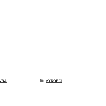
VBA
VÝROBCI