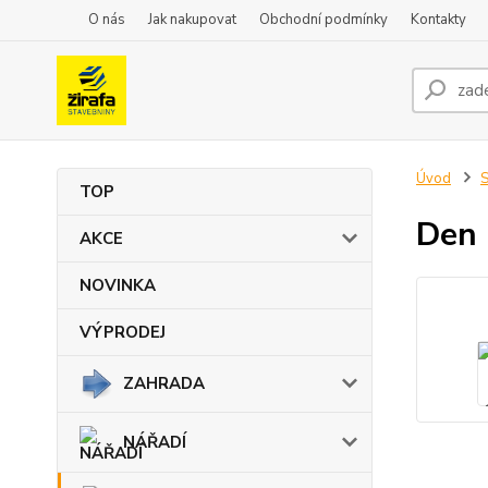
O nás
Jak nakupovat
Obchodní podmínky
Kontakty
Úvod
TOP
Den
AKCE
NOVINKA
VÝPRODEJ
ZAHRADA
NÁŘADÍ