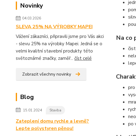
jed
Novinky
pom
sil
04.03.2026
pou
SLEVA 25% NA VÝROBKY MAPEI
Vážení zákazníci, připravili jsme pro Vás akci
Na co 
- slevu 25% na výrobky Mapei. Jedná se o
čis
velmi kvalitní stavební produkty této
nel
světoznámé značky, zaměř...
číst celé
lep
Zobrazit všechny novinky
Charak
pro 
vys
Blog
mra
rych
15.01.2024
Stavba
neo
Zateplení domu rychle a levně?
po 
Lepte polystyren pěnou!