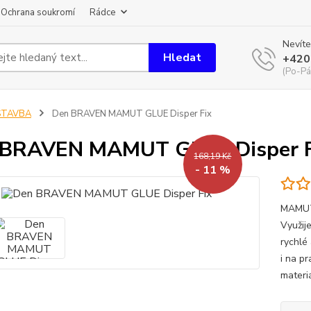
Ochrana soukromí
Rádce
Nevíte
Hledat
+420
(Po-Pá
STAVBA
Den BRAVEN MAMUT GLUE Disper Fix
 BRAVEN MAMUT GLUE Disper F
168,19 Kč
- 11 %
MAMUT 
Využije
rychlé 
i na pr
materiá