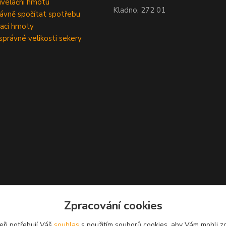
velační hmotu
Kladno, 272 01
rávně spočítat spotřebu
ací hmoty
správné velikosti sekery
Zpracování cookies
eři potřebují Váš
souhlas
s použitím souborů cookies, aby Vám mohli z