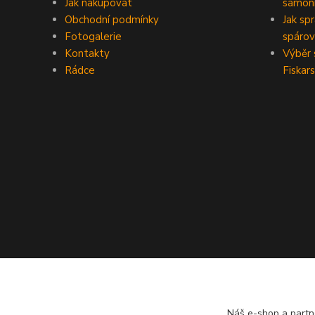
Jak nakupovat
samoni
Obchodní podmínky
Jak sp
Fotogalerie
spárov
Kontakty
Výběr 
Rádce
Fiskars
Náš e-shop a partn