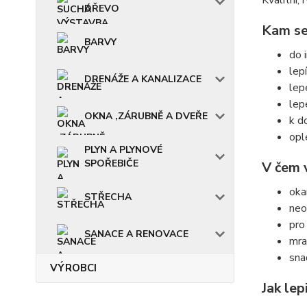
Kvalitní, 
DŘEVO
Kam se
BARVY
do i
lep
DRENÁŽE A KANALIZACE
lep
lep
OKNA ,ZÁRUBNĚ A DVEŘE
k d
opl
PLYN A PLYNOVÉ
SPOŘEBIČE
V čem 
oka
STŘECHA
neo
pro 
SANACE A RENOVACE
mra
sna
VÝROBCI
Jak lep