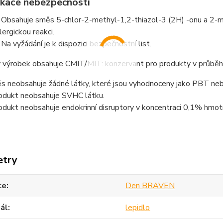
fikace nebezpečnosti
bsahuje směs 5-chlor-2-methyl-1,2-thiazol-3 (2H) -onu a 2-me
lergickou reakci.
 vyžádání je k dispozici bezpečnostní list.
 výrobek obsahuje CMIT/MIT: konzervant pro produkty v průběhu
s neobsahuje žádné látky, které jsou vyhodnoceny jako PBT ne
odukt neobsahuje SVHC látku.
dukt neobsahuje endokrinní disruptory v koncentraci 0,1% hmot
etry
ce
Den BRAVEN
ál
lepidlo