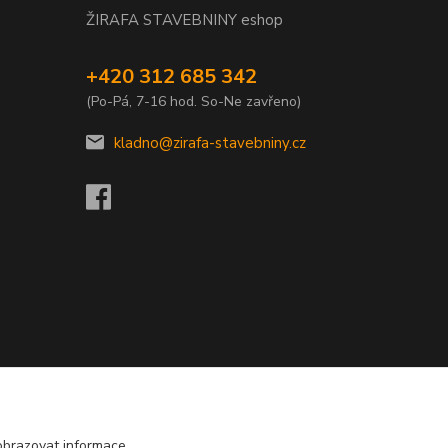
ŽIRAFA STAVEBNINY eshop
+420 312 685 342
(Po-Pá, 7-16 hod. So-Ne zavřeno)
kladno@zirafa-stavebniny.cz
obrazovat informace