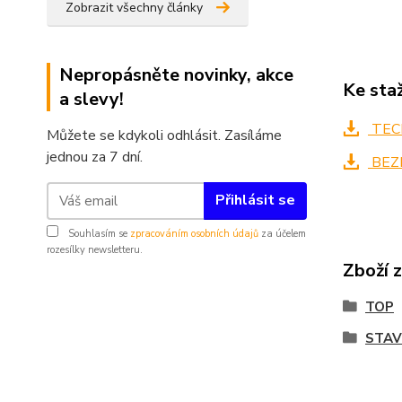
Zobrazit všechny články
Nepropásněte novinky, akce
Ke sta
a slevy!
TECH
Můžete se kdykoli odhlásit. Zasíláme
jednou za 7 dní.
BEZ
Přihlásit se
Souhlasím se
zpracováním osobních údajů
za účelem
rozesílky newsletteru.
Zboží 
TOP
STAV