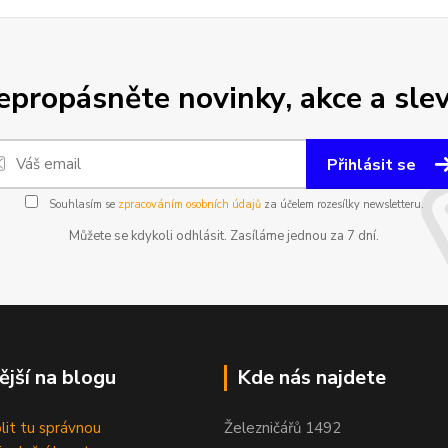
epropásněte novinky, akce a slev
Přihlásit se
Souhlasím se
zpracováním osobních údajů
za účelem rozesílky newsletteru.
Můžete se kdykoli odhlásit. Zasíláme jednou za 7 dní.
ější na blogu
Kde nás najdete
olit tu správnou
Železničářů 1492