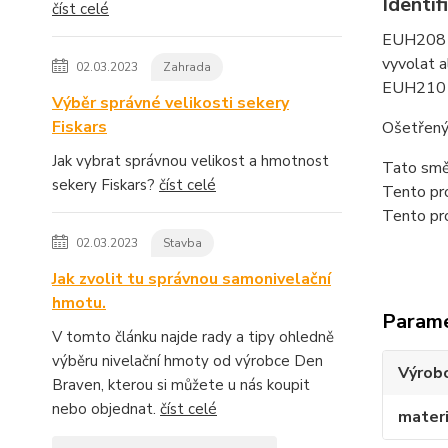
Identi
číst celé
EUH208 O
vyvolat a
02.03.2023
Zahrada
EUH210 Na
Výběr správné velikosti sekery
Fiskars
Ošetřený
Jak vybrat správnou velikost a hmotnost
Tato smě
sekery Fiskars?
číst celé
Tento pr
Tento pro
02.03.2023
Stavba
Jak zvolit tu správnou samonivelační
hmotu.
Param
V tomto článku najde rady a tipy ohledně
výběru nivelační hmoty od výrobce Den
Výrob
Braven, kterou si můžete u nás koupit
nebo objednat.
číst celé
materi