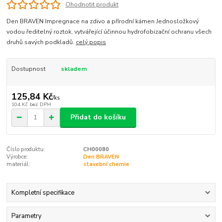
Ohodnotit produkt
Den BRAVEN Impregnace na zdivo a přírodní kámen Jednosložkový
vodou ředitelný roztok, vytvářející účinnou hydrofobizační ochranu všech
druhů savých podkladů.
celý popis
Dostupnost
skladem
125,84 Kč
/
ks
104 Kč
bez DPH
Přidat do košíku
Číslo produktu:
CH00080
Výrobce:
Den BRAVEN
materiál:
stavební chemie
Kompletní specifikace
Parametry