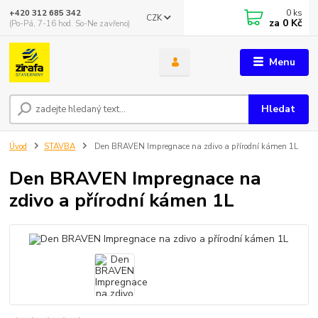
0
ks
+420 312 685 342
CZK
za
0 Kč
(Po-Pá, 7-16 hod. So-Ne zavřeno)
Menu
Hledat
Úvod
STAVBA
Den BRAVEN Impregnace na zdivo a přírodní kámen 1L
Den BRAVEN Impregnace na
zdivo a přírodní kámen 1L