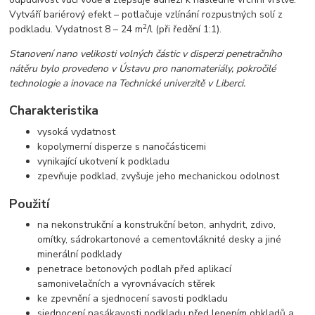
Vytváří bariérový efekt – potlačuje vzlínání rozpustných solí z
2
podkladu. Vydatnost 8 – 24 m
/l (při ředění 1:1).
Stanovení nano velikosti volných částic v disperzi penetračního
nátěru bylo provedeno v Ústavu pro nanomateriály, pokročilé
technologie a inovace na Technické univerzitě v Liberci.
Charakteristika
vysoká vydatnost
kopolymerní disperze s nanočásticemi
vynikající ukotvení k podkladu
zpevňuje podklad, zvyšuje jeho mechanickou odolnost
Použití
na nekonstrukční a konstrukční beton, anhydrit, zdivo,
omítky, sádrokartonové a cementovláknité desky a jiné
minerální podklady
penetrace betonových podlah před aplikací
samonivelačních a vyrovnávacích stěrek
ke zpevnění a sjednocení savosti podkladu
sjednocení nasákavosti podkladu před lepením obkladů a