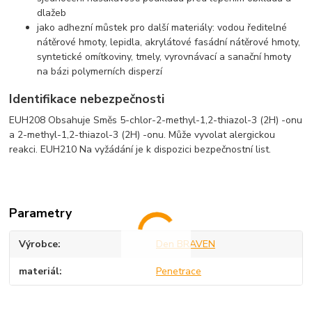
dlažeb
jako adhezní můstek pro další materiály: vodou ředitelné
nátěrové hmoty, lepidla, akrylátové fasádní nátěrové hmoty,
syntetické omítkoviny, tmely, vyrovnávací a sanační hmoty
na bázi polymerních disperzí
Identifikace nebezpečnosti
EUH208 Obsahuje Směs 5-chlor-2-methyl-1,2-thiazol-3 (2H) -onu
a 2-methyl-1,2-thiazol-3 (2H) -onu. Může vyvolat alergickou
reakci. EUH210 Na vyžádání je k dispozici bezpečnostní list.
Parametry
Výrobce
Den BRAVEN
materiál
Penetrace