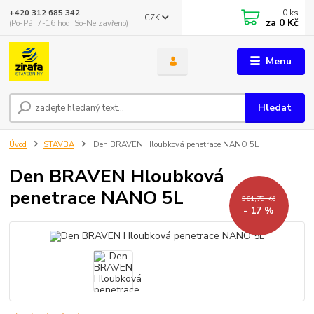
0
ks
+420 312 685 342
CZK
za
0 Kč
(Po-Pá, 7-16 hod. So-Ne zavřeno)
Menu
Hledat
Úvod
STAVBA
Den BRAVEN Hloubková penetrace NANO 5L
Den BRAVEN Hloubková
penetrace NANO 5L
361,79 Kč
- 17 %