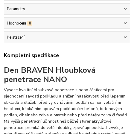
Parametry
Hodnocení
0
Ke stažení
Kompletní specifikace
Den BRAVEN Hloubková
penetrace NANO
Vysoce kvalitní hloubková penetrace s nano částicemi pro
sjednocení savosti podkladu a snížení nasákavosti před lepením
obkladů a dlažeb, před vyrovnáváním podlah samonivelačními
hmotami, k lokálním opravám podkladních betonů, betonových
podlah, cihelného zdiva a omítek nebo před nátěry zdiva či fasád.
Má vyšší penetrační účinnost než běžné styrenakrylátové
penetrace, proniká do větší hloubky, zpevňuje podklad, zvyšuje
odpudivost vůči vodě a zlepšuje adhezi k následné vrchní vrstvě.