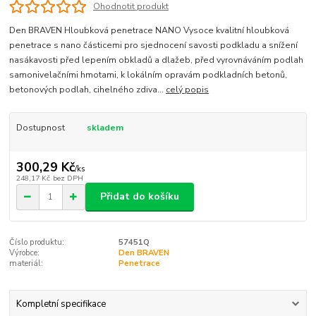
Ohodnotit produkt
Den BRAVEN Hloubková penetrace NANO Vysoce kvalitní hloubková
penetrace s nano částicemi pro sjednocení savosti podkladu a snížení
nasákavosti před lepením obkladů a dlažeb, před vyrovnáváním podlah
samonivelačními hmotami, k lokálním opravám podkladních betonů,
betonových podlah, cihelného zdiva...
celý popis
Dostupnost
skladem
300,29 Kč
/
ks
248,17 Kč
bez DPH
Přidat do košíku
Číslo produktu:
57451Q
Výrobce:
Den BRAVEN
materiál:
Penetrace
Kompletní specifikace