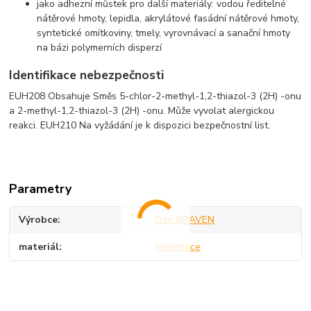
jako adhezní můstek pro další materiály: vodou ředitelné
nátěrové hmoty, lepidla, akrylátové fasádní nátěrové hmoty,
syntetické omítkoviny, tmely, vyrovnávací a sanační hmoty
na bázi polymerních disperzí
Identifikace nebezpečnosti
EUH208 Obsahuje Směs 5-chlor-2-methyl-1,2-thiazol-3 (2H) -onu
a 2-methyl-1,2-thiazol-3 (2H) -onu. Může vyvolat alergickou
reakci. EUH210 Na vyžádání je k dispozici bezpečnostní list.
Parametry
Výrobce
Den BRAVEN
materiál
Penetrace