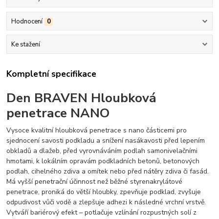
Hodnocení
0
Ke stažení
Kompletní specifikace
Den BRAVEN Hloubková
penetrace NANO
Vysoce kvalitní hloubková penetrace s nano částicemi pro
sjednocení savosti podkladu a snížení nasákavosti před lepením
obkladů a dlažeb, před vyrovnáváním podlah samonivelačními
hmotami, k lokálním opravám podkladních betonů, betonových
podlah, cihelného zdiva a omítek nebo před nátěry zdiva či fasád.
Má vyšší penetrační účinnost než běžné styrenakrylátové
penetrace, proniká do větší hloubky, zpevňuje podklad, zvyšuje
odpudivost vůči vodě a zlepšuje adhezi k následné vrchní vrstvě.
Vytváří bariérový efekt – potlačuje vzlínání rozpustných solí z