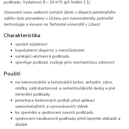
2
podkladu. Vydatnost 8 – 24 m
/l (při ředění 1:1).
Stanovení nano velikosti volných částic v disperzi penetračního
nátěru bylo provedeno v Ústavu pro nanomateriály, pokročilé
technologie a inovace na Technické univerzitě v Liberci.
Charakteristika
vysoká vydatnost
kopolymerní disperze s nanočásticemi
vynikající ukotvení k podkladu
zpevňuje podklad, zvyšuje jeho mechanickou odolnost
Použití
na nekonstrukční a konstrukční beton, anhydrit, zdivo,
omítky, sádrokartonové a cementovláknité desky a jiné
minerální podklady
penetrace betonových podlah před aplikací
samonivelačních a vyrovnávacích stěrek
ke zpevnění a sjednocení savosti podkladu
sjednocení nasákavosti podkladu před lepením obkladů a
dlažeb