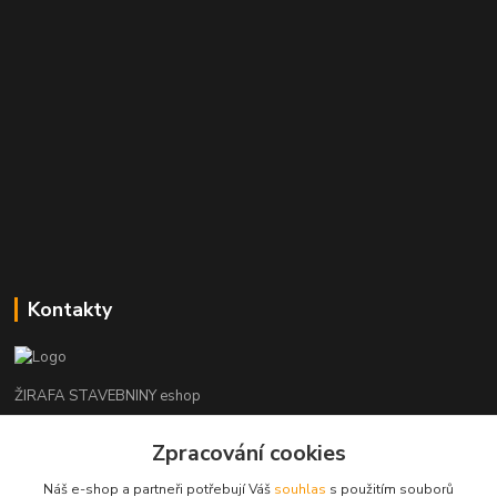
Kontakty
ŽIRAFA STAVEBNINY eshop
+420 312 685 342
Zpracování cookies
(Po-Pá, 7-16 hod. So-Ne zavřeno)
Náš e-shop a partneři potřebují Váš
souhlas
s použitím souborů