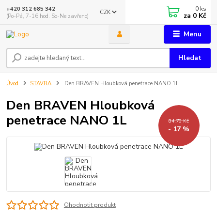
0
ks
+420 312 685 342
CZK
za
0 Kč
(Po-Pá, 7-16 hod. So-Ne zavřeno)
Menu
Hledat
Úvod
STAVBA
Den BRAVEN Hloubková penetrace NANO 1L
Den BRAVEN Hloubková
penetrace NANO 1L
84,70 Kč
- 17 %
Ohodnotit produkt