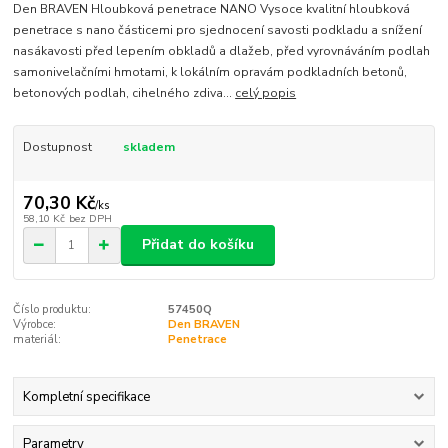
Den BRAVEN Hloubková penetrace NANO Vysoce kvalitní hloubková
penetrace s nano částicemi pro sjednocení savosti podkladu a snížení
nasákavosti před lepením obkladů a dlažeb, před vyrovnáváním podlah
samonivelačními hmotami, k lokálním opravám podkladních betonů,
betonových podlah, cihelného zdiva...
celý popis
Dostupnost
skladem
70,30 Kč
/
ks
58,10 Kč
bez DPH
Přidat do košíku
Číslo produktu:
57450Q
Výrobce:
Den BRAVEN
materiál:
Penetrace
Kompletní specifikace
Parametry