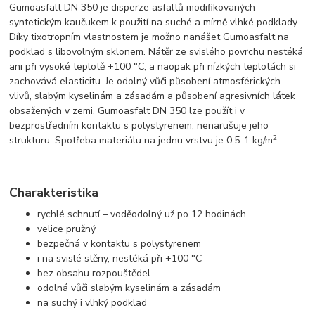
Gumoasfalt DN 350 je disperze asfaltů modifikovaných
syntetickým kaučukem k použití na suché a mírně vlhké podklady.
Díky tixotropním vlastnostem je možno nanášet Gumoasfalt na
podklad s libovolným sklonem. Nátěr ze svislého povrchu nestéká
ani při vysoké teplotě +100 °C, a naopak při nízkých teplotách si
zachovává elasticitu. Je odolný vůči působení atmosférických
vlivů, slabým kyselinám a zásadám a působení agresivních látek
obsažených v zemi. Gumoasfalt DN 350 lze použít i v
bezprostředním kontaktu s polystyrenem, nenarušuje jeho
2
strukturu. Spotřeba materiálu na jednu vrstvu je 0,5-1 kg/m
.
Charakteristika
rychlé schnutí – voděodolný už po 12 hodinách
velice pružný
bezpečná v kontaktu s polystyrenem
i na svislé stěny, nestéká při +100 °C
bez obsahu rozpouštědel
odolná vůči slabým kyselinám a zásadám
na suchý i vlhký podklad