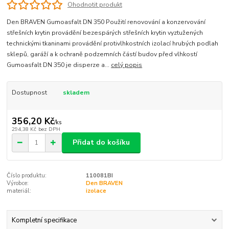
Ohodnotit produkt
Den BRAVEN Gumoasfalt DN 350 Použití renovování a konzervování
střešních krytin provádění bezespárých střešních krytin vyztužených
technickými tkaninami provádění protivlhkostních izolací hrubých podlah
sklepů, garáží a k ochraně podzemních částí budov před vlhkostí
Gumoasfalt DN 350 je disperze a...
celý popis
Dostupnost
skladem
356,20 Kč
/
ks
294,38 Kč
bez DPH
Přidat do košíku
Číslo produktu:
110081BI
Výrobce:
Den BRAVEN
materiál:
izolace
Kompletní specifikace