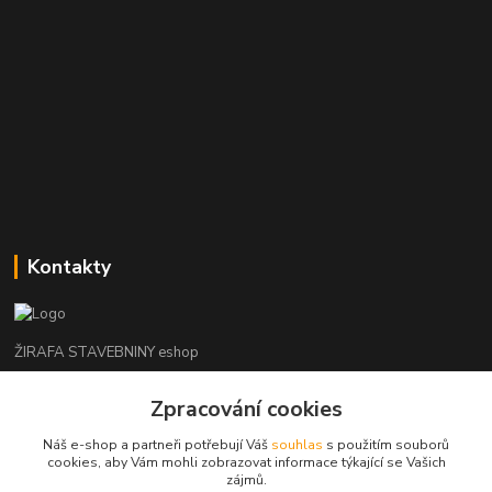
Kontakty
ŽIRAFA STAVEBNINY eshop
+420 312 685 342
Zpracování cookies
(Po-Pá, 7-16 hod. So-Ne zavřeno)
Náš e-shop a partneři potřebují Váš
souhlas
s použitím souborů
cookies, aby Vám mohli zobrazovat informace týkající se Vašich
kladno@zirafa-stavebniny.cz
zájmů.