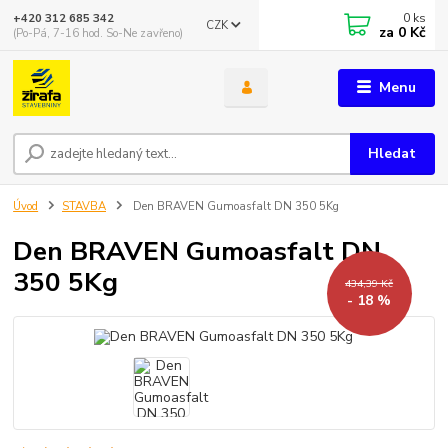
0
ks
+420 312 685 342
CZK
za
0 Kč
(Po-Pá, 7-16 hod. So-Ne zavřeno)
Menu
Hledat
Úvod
STAVBA
Den BRAVEN Gumoasfalt DN 350 5Kg
Den BRAVEN Gumoasfalt DN
350 5Kg
434,39 Kč
- 18 %