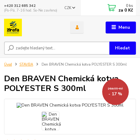
0
ks
+420 312 685 342
CZK
za
0 Kč
(Po-Pá, 7-16 hod. So-Ne zavřeno)
Menu
Hledat
Úvod
STAVBA
Den BRAVEN Chemická kotva POLYESTER S 300ml
Den BRAVEN Chemická kotva
POLYESTER S 300ml
264,99 Kč
- 17 %