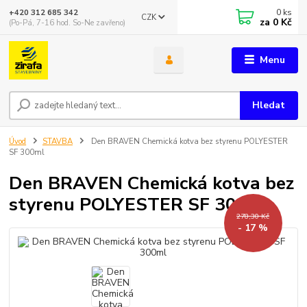
0
ks
+420 312 685 342
CZK
za
0 Kč
(Po-Pá, 7-16 hod. So-Ne zavřeno)
Menu
Hledat
Úvod
STAVBA
Den BRAVEN Chemická kotva bez styrenu POLYESTER
SF 300ml
Den BRAVEN Chemická kotva bez
styrenu POLYESTER SF 300ml
278,30 Kč
- 17 %