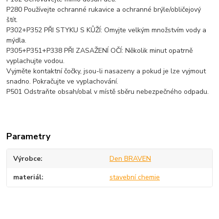
P280 Používejte ochranné rukavice a ochranné brýle/obličejový
štít.
P302+P352 PŘI STYKU S KŮŽÍ: Omyjte velkým množstvím vody a
mýdla.
P305+P351+P338 PŘI ZASAŽENÍ OČÍ: Několik minut opatrně
vyplachujte vodou.
Vyjměte kontaktní čočky, jsou-li nasazeny a pokud je lze vyjmout
snadno. Pokračujte ve vyplachování.
P501 Odstraňte obsah/obal v místě sběru nebezpečného odpadu.
Parametry
Výrobce
Den BRAVEN
materiál
stavební chemie