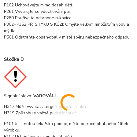
P102 Uchovávejte mimo dosah dětí.
P261 Vyvarujte se vdechování par.
P280 Používejte ochranné rukavice.
P302+P352 PŘI STYKU S KŮŽÍ: Omyjte velkým množstvím vody a
mýdla.
P501 Odstraňte obsah/obal v místě sběru nebezpečného odpadu.
Složka
B
Signální slovo:
VAROVÁNÍ
H317 Může vyvolat alergickou kožní reakci.
H319 Způsobuje vážné podráždění očí.
P101 Je-li nutná lékařská pomoc, mějte po ruce obal nebo štítek
výrobku.
P102 Uchovávejte mimo dosah dětí.