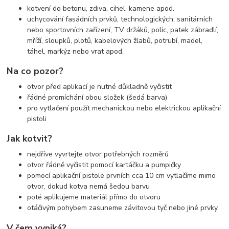
kotvení do betonu, zdiva, cihel, kamene apod.
uchycování fasádních prvků, technologických, sanitárních
nebo sportovních zařízení, TV držáků, polic, patek zábradlí,
mříží, sloupků, plotů, kabelových žlabů, potrubí, madel,
táhel, markýz nebo vrat apod.
Na co pozor?
otvor před aplikací je nutné důkladně vyčistit
řádné promíchání obou složek (šedá barva)
pro vytlačení použít mechanickou nebo elektrickou aplikační
pistoli
Jak kotvit?
nejdříve vyvrtejte otvor potřebných rozměrů
otvor řádně vyčistit pomocí kartáčku a pumpičky
pomocí aplikační pistole prvních cca 10 cm vytlačíme mimo
otvor, dokud kotva nemá šedou barvu
poté aplikujeme materiál přímo do otvoru
otáčivým pohybem zasuneme závitovou tyč nebo jiné prvky
V čem vyniká?