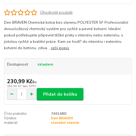
Ohodnotit produkt
Den BRAVEN Chemická kotva bez styrenu POLYESTER SF Profesionální
dvousložkový chemický systém pro rychlé a pevné kotvení. Ideální
pokud potřebujete připevnit těžké prvky v interiéru nebo exteriéru, s
jistotou rychlé a kvalitní práce. Kam se hodí? do interiéru i exteriéru
kotvení do betonu, zdiva...
celý popis
Dostupnost
skladem
230,99 Kč
/
ks
190,90 Kč
bez DPH
Přidat do košíku
Číslo produktu:
74014BD
Výrobce:
Den BRAVEN
materiál:
stavební chemie