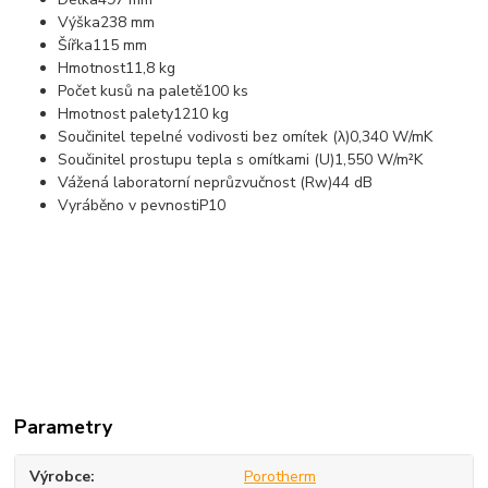
Výška
238 mm
Šířka
115 mm
Hmotnost
11,8 kg
Počet kusů na paletě
100 ks
Hmotnost palety
1210 kg
Součinitel tepelné vodivosti bez omítek (λ)
0,340 W/mK
Součinitel prostupu tepla s omítkami (U)
1,550 W/m²K
Vážená laboratorní neprůzvučnost (Rw)
44 dB
Vyráběno v pevnosti
P10
Parametry
Výrobce
Porotherm