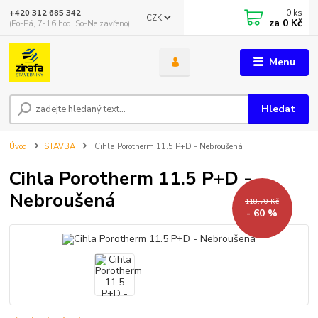
0
ks
+420 312 685 342
CZK
za
0 Kč
(Po-Pá, 7-16 hod. So-Ne zavřeno)
Menu
Hledat
Úvod
STAVBA
Cihla Porotherm 11.5 P+D - Nebroušená
Cihla Porotherm 11.5 P+D -
Nebroušená
118,70 Kč
- 60 %