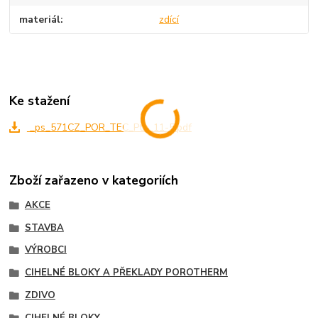
materiál
zdící
Ke stažení
_ps_571CZ_POR_TEC_Pth_11-5.pdf
Zboží zařazeno v kategoriích
AKCE
STAVBA
VÝROBCI
CIHELNÉ BLOKY A PŘEKLADY POROTHERM
ZDIVO
CIHELNÉ BLOKY