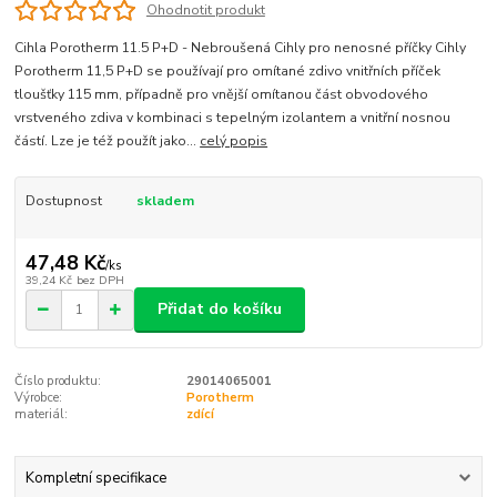
Ohodnotit produkt
Cihla Porotherm 11.5 P+D - Nebroušená Cihly pro nenosné příčky Cihly
Porotherm 11,5 P+D se používají pro omítané zdivo vnitřních příček
tloušťky 115 mm, případně pro vnější omítanou část obvodového
vrstveného zdiva v kombinaci s tepelným izolantem a vnitřní nosnou
částí. Lze je též použít jako...
celý popis
Dostupnost
skladem
47,48 Kč
/
ks
39,24 Kč
bez DPH
Přidat do košíku
Číslo produktu:
29014065001
Výrobce:
Porotherm
materiál:
zdící
Kompletní specifikace