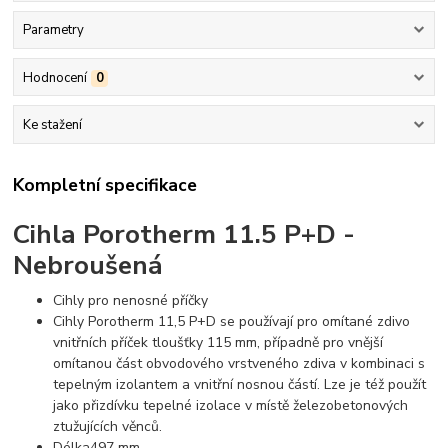
Parametry
Hodnocení
0
Ke stažení
Kompletní specifikace
Cihla Porotherm 11.5 P+D -
Nebroušená
Cihly pro nenosné příčky
Cihly Porotherm 11,5 P+D se používají pro omítané zdivo
vnitřních příček tloušťky 115 mm, případně pro vnější
omítanou část obvodového vrstveného zdiva v kombinaci s
tepelným izolantem a vnitřní nosnou částí. Lze je též použít
jako přizdívku tepelné izolace v místě železobetonových
ztužujících věnců.
Délka
497 mm