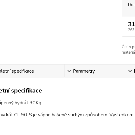
Dos
31
263
Číslo p
materiá
etní specifikace
Parametry
tní specifikace
ápenný hydrát 30Kg
hydrát CL 90-S je vápno hašené suchým způsobem. Výsledkem je