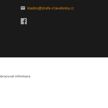
kladno@zirafa-stavebniny.cz
obrazovat informace