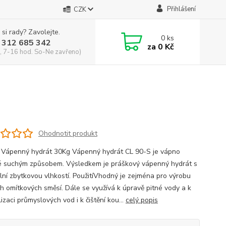
Přihlášení
CZK
 si rady? Zavolejte.
0
ks
 312 685 342
za
0 Kč
, 7-16 hod. So-Ne zavřeno)
Ohodnotit produkt
 Vápenný hydrát 30Kg Vápenný hydrát CL 90-S je vápno
 suchým způsobem. Výsledkem je práškový vápenný hydrát s
lní zbytkovou vlhkostí. PoužitíVhodný je zejména pro výrobu
h omítkových směsí. Dále se využívá k úpravě pitné vody a k
izaci průmyslových vod i k čištění kou...
celý popis