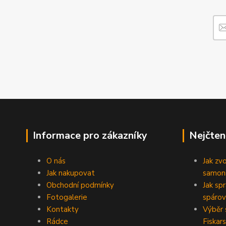
Informace pro zákazníky
Nejčten
O nás
Jak zv
Jak nakupovat
samoni
Obchodní podmínky
Jak sp
Fotogalerie
spárov
Kontakty
Výběr 
Rádce
Fiskars