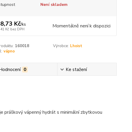
tupnost
Není skladem
8,73 Kč
/
ks
Momentálně není k dispozici
,41 Kč
bez DPH
roduktu:
160018
Výrobce:
Lhoist
l:
vápno
Hodnocení
0
Ke stažení
 práškový vápenný hydrát s minimální zbytkovou