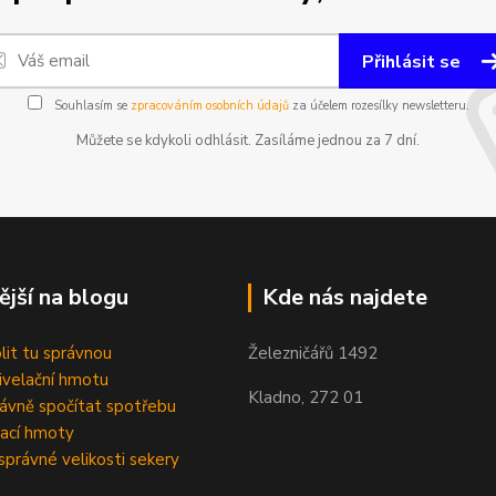
Přihlásit se
Souhlasím se
zpracováním osobních údajů
za účelem rozesílky newsletteru.
Můžete se kdykoli odhlásit. Zasíláme jednou za 7 dní.
ější na blogu
Kde nás najdete
olit tu správnou
Železničářů 1492
velační hmotu
Kladno, 272 01
rávně spočítat spotřebu
ací hmoty
správné velikosti sekery