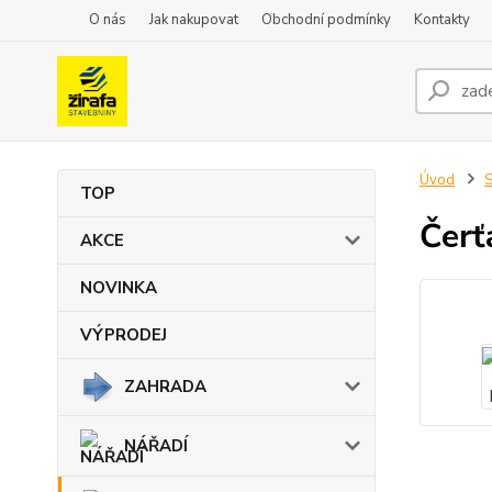
O nás
Jak nakupovat
Obchodní podmínky
Kontakty
Úvod
TOP
Čerť
AKCE
NOVINKA
VÝPRODEJ
ZAHRADA
NÁŘADÍ