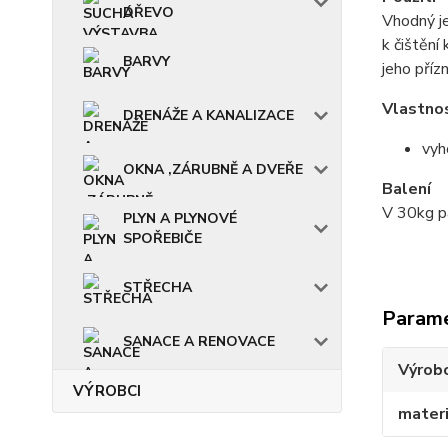
DŘEVO
Vhodný je
k čištění
BARVY
jeho příz
Vlastno
DRENÁŽE A KANALIZACE
vyh
OKNA ,ZÁRUBNĚ A DVEŘE
Balení
V 30kg pa
PLYN A PLYNOVÉ
SPOŘEBIČE
STŘECHA
Param
SANACE A RENOVACE
Výrob
VÝROBCI
materi