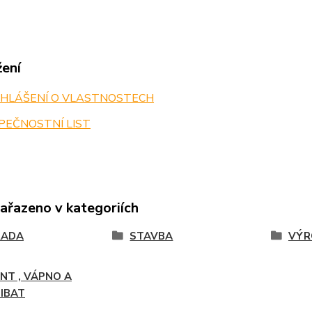
žení
HLÁŠENÍ O VLASTNOSTECH
PEČNOSTNÍ LIST
zařazeno v kategoriích
RADA
STAVBA
VÝR
NT , VÁPNO A
IBAT