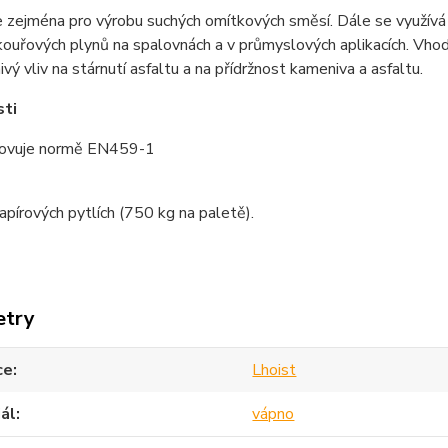
 zejména pro výrobu suchých omítkových směsí. Dále se využívá k
 kouřových plynů na spalovnách a v průmyslových aplikacích. Vhod
nivý vliv na stárnutí asfaltu a na přídržnost kameniva a asfaltu.
sti
ovuje normě EN459-1
pírových pytlích (750 kg na paletě).
etry
ce
Lhoist
ál
vápno