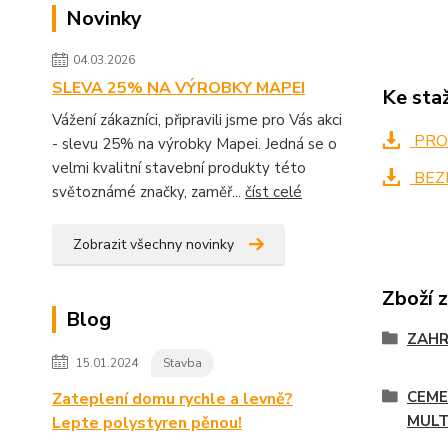
Novinky
04.03.2026
SLEVA 25% NA VÝROBKY MAPEI
Ke sta
Vážení zákazníci, připravili jsme pro Vás akci
PRO
- slevu 25% na výrobky Mapei. Jedná se o
velmi kvalitní stavební produkty této
BEZ
světoznámé značky, zaměř...
číst celé
Zobrazit všechny novinky
Zboží 
Blog
ZAH
15.01.2024
Stavba
CEME
Zateplení domu rychle a levně?
MULT
Lepte polystyren pěnou!