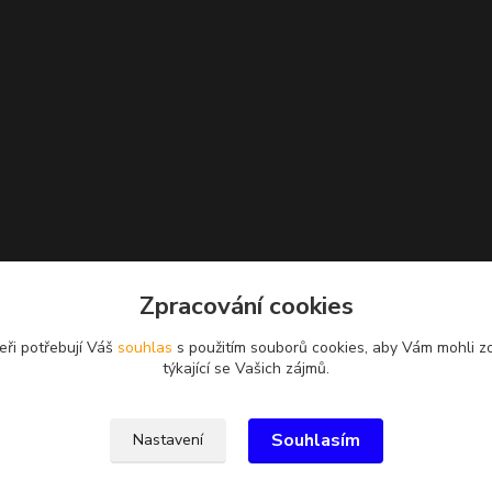
Zpracování cookies
eři potřebují Váš
souhlas
s použitím souborů cookies, aby Vám mohli z
týkající se Vašich zájmů.
Souhlasím
Nastavení