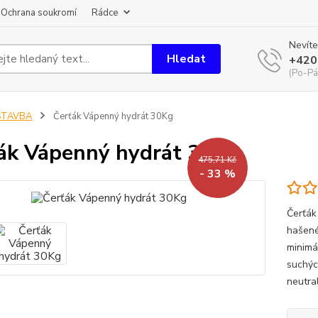
Ochrana soukromí
Rádce
Nevíte
Hledat
+420
(Po-Pá
STAVBA
Čerťák Vápenný hydrát 30Kg
ák Vápenný hydrát 30Kg
475,71 Kč
- 33 %
Čerťák
hašené
minimá
suchýc
neutral