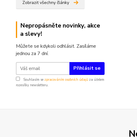
Zobrazit všechny články
Nepropásněte novinky, akce
a slevy!
Můžete se kdykoli odhlásit. Zasíláme
jednou za 7 dní.
Přihlásit se
Souhlasím se
zpracováním osobních údajů
za účelem
rozesílky newsletteru.
N