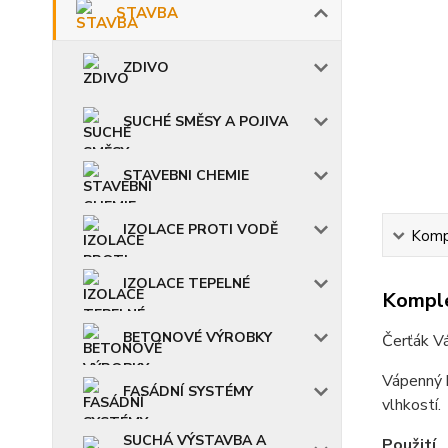
STAVBA
ZDIVO
SUCHÉ SMĚSY A POJIVA
STAVEBNI CHEMIE
IZOLACE PROTI VODĚ
Kompl
IZOLACE TEPELNÉ
Komple
BETONOVÉ VÝROBKY
Čerťák V
Vápenný 
FASÁDNÍ SYSTÉMY
vlhkostí.
SUCHÁ VÝSTAVBA A
Použití