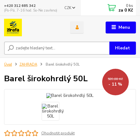
0
ks
+420 312 685 342
CZK
za
0 Kč
(Po-Pá, 7-16 hod. So-Ne zavřeno)
Menu
Hledat
Úvod
ZAHRADA
Barel širokohrdlý 50L
Barel širokohrdlý 50L
589,88 Kč
- 11 %
Ohodnotit produkt