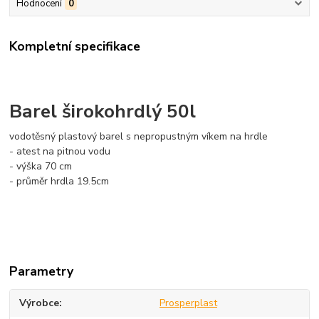
Hodnocení
0
Kompletní specifikace
Barel širokohrdlý 50l
vodotěsný plastový barel s nepropustným víkem na hrdle
- atest na pitnou vodu
- výška 70 cm
- průměr hrdla 19.5cm
Parametry
Výrobce
Prosperplast