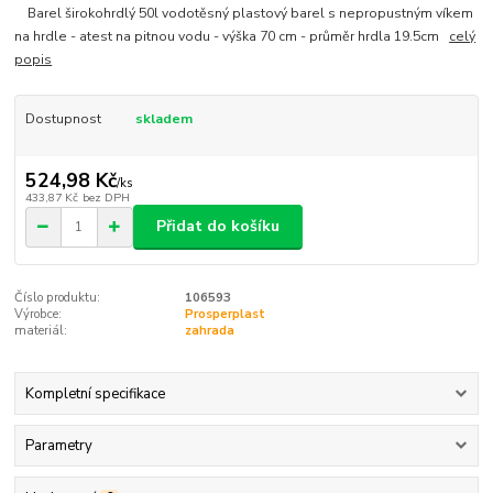
Barel širokohrdlý 50l vodotěsný plastový barel s nepropustným víkem
na hrdle - atest na pitnou vodu - výška 70 cm - průměr hrdla 19.5cm
celý
popis
Dostupnost
skladem
524,98 Kč
/
ks
433,87 Kč
bez DPH
Přidat do košíku
Číslo produktu:
106593
Výrobce:
Prosperplast
materiál:
zahrada
Kompletní specifikace
Parametry