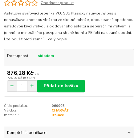
Ohodnotit produkt
Asfaltová svařovácí lepenka V60 S35 Klasický natavitelný pás s
nenasákavou nosnou vložkou ze skelné rohože, oboustranně opatřenou
asfaltovou krycí vrstvou z oxidovaného asfaltu a separačními vrstvami z
jemného minerálního posypu na straně horní a PE folií na straně spodní.
Lze použít proti zemní ...
celý popis
Dostupnost
skladem
876,28 Kč
/
role
724,20 Kč
bez DPH
Přidat do košíku
Číslo produktu:
060005
Výrobce:
CHARVÁT
materiál:
izolace
Kompletní specifikace