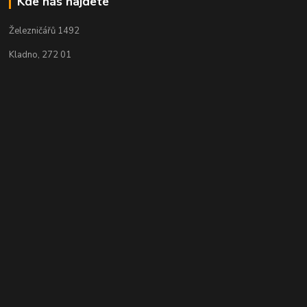
Kde nás najdete
Železničářů 1492
Kladno, 272 01