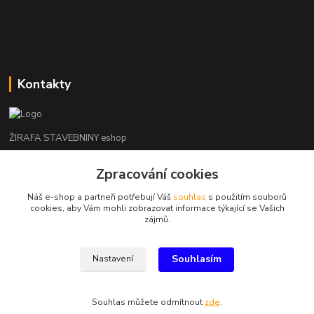
Kontakty
ŽIRAFA STAVEBNINY eshop
Zpracování cookies
+420 312 685 342
(Po-Pá, 7-16 hod. So-Ne zavřeno)
Náš e-shop a partneři potřebují Váš
souhlas
s použitím souborů
cookies, aby Vám mohli zobrazovat informace týkající se Vašich
kladno@zirafa-stavebniny.cz
zájmů.
Souhlasím
Nastavení
Souhlas můžete odmítnout
zde
.