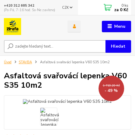
0
ks
+420 312 685 342
CZK
za
0 Kč
(Po-Pá, 7-16 hod. So-Ne zavřeno)
Menu
Hledat
Úvod
STAVBA
Asfaltová svařovácí lepenka V60 S35 10m2
Asfaltová svařovácí lepenka V60
S35 10m2
1 718,20 Kč
- 49 %