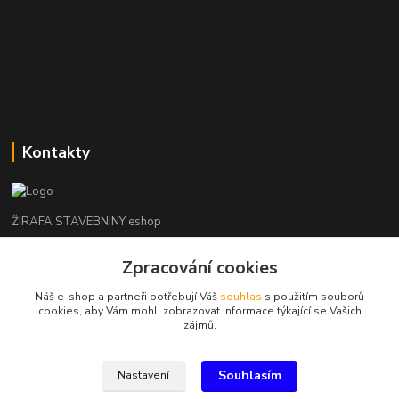
Kontakty
ŽIRAFA STAVEBNINY eshop
+420 312 685 342
Zpracování cookies
(Po-Pá, 7-16 hod. So-Ne zavřeno)
Náš e-shop a partneři potřebují Váš
souhlas
s použitím souborů
cookies, aby Vám mohli zobrazovat informace týkající se Vašich
kladno@zirafa-stavebniny.cz
zájmů.
Souhlasím
Nastavení