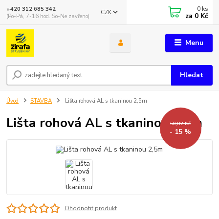
0
ks
+420 312 685 342
CZK
za
0 Kč
(Po-Pá, 7-16 hod. So-Ne zavřeno)
Menu
Hledat
Úvod
STAVBA
Lišta rohová AL s tkaninou 2,5m
Lišta rohová AL s tkaninou 2,5m
50,82 Kč
- 15 %
Ohodnotit produkt