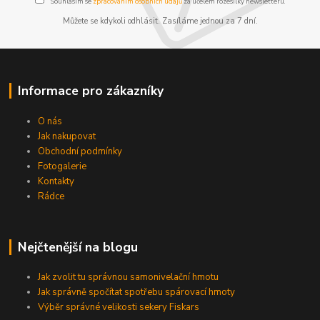
Souhlasím se
zpracováním osobních údajů
za účelem rozesílky newsletteru.
Můžete se kdykoli odhlásit. Zasíláme jednou za 7 dní.
Informace pro zákazníky
O nás
Jak nakupovat
Obchodní podmínky
Fotogalerie
Kontakty
Rádce
Nejčtenější na blogu
Jak zvolit tu správnou samonivelační hmotu
Jak správně spočítat spotřebu spárovací hmoty
Výběr správné velikosti sekery Fiskars