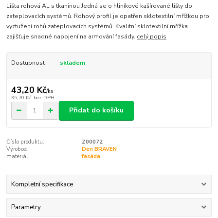
Lišta rohová AL s tkaninou Jedná se o hliníkové kašírované lišty do
zateplovacích systémů. Rohový profil je opatřen sklotextilní mřížkou pro
vyztužení rohů zateplovacích systémů. Kvalitní sklotextilní mřížka
zajišťuje snadné napojení na armování fasády.
celý popis
Dostupnost
skladem
43,20 Kč
/
ks
35,70 Kč
bez DPH
Přidat do košíku
Číslo produktu:
Z00072
Výrobce:
Den BRAVEN
materiál:
fasáda
Kompletní specifikace
Parametry